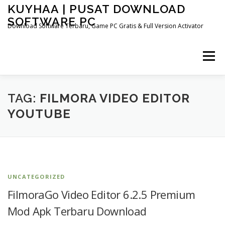
Skip
KUYHAA | PUSAT DOWNLOAD
to
SOFTWARE PC
content
Download Software Terbaru, Game PC Gratis & Full Version Activator
Menu
TAG:
FILMORA VIDEO EDITOR
YOUTUBE
UNCATEGORIZED
FilmoraGo Video Editor 6.2.5 Premium
Mod Apk Terbaru Download