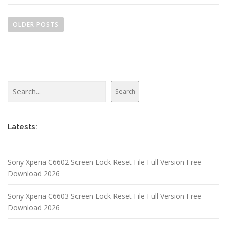
P
o
OLDER POSTS
s
t
s
n
Search
a
Search
v
i
Latests:
g
a
t
Sony Xperia C6602 Screen Lock Reset File Full Version Free
i
Download 2026
o
n
Sony Xperia C6603 Screen Lock Reset File Full Version Free
Download 2026