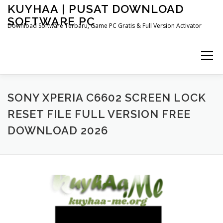
Skip
KUYHAA | PUSAT DOWNLOAD
to
SOFTWARE PC
content
Download Software Terbaru, Game PC Gratis & Full Version Activator
Menu
HOME
CATEGORIES
ABOUT US
SONY XPERIA C6602 SCREEN LOCK
RESET FILE FULL VERSION FREE
DOWNLOAD 2026
OTHER PAGES