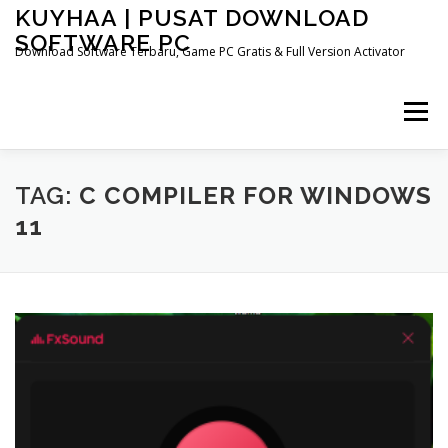
Skip
KUYHAA | PUSAT DOWNLOAD
to
SOFTWARE PC
content
Download Software Terbaru, Game PC Gratis & Full Version Activator
Menu
HOME
CATEGORIES
ABOUT US
TAG:
C COMPILER FOR WINDOWS
11
OTHER PAGES