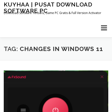
Skip
KUYHAA | PUSAT DOWNLOAD
to
SOFTWARE PC
content
Download Software Terbaru, Game PC Gratis & Full Version Activator
Menu
HOME
CATEGORIES
ABOUT US
TAG:
CHANGES IN WINDOWS 11
OTHER PAGES