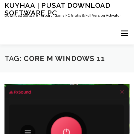
Skip
KUYHAA | PUSAT DOWNLOAD
to
SOFTWARE PC
content
Download Software Terbaru, Game PC Gratis & Full Version Activator
Menu
HOME
CATEGORIES
ABOUT US
TAG:
CORE M WINDOWS 11
OTHER PAGES