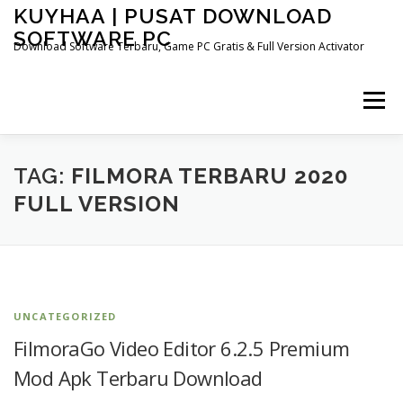
Skip
KUYHAA | PUSAT DOWNLOAD
to
SOFTWARE PC
content
Download Software Terbaru, Game PC Gratis & Full Version Activator
Menu
HOME
CATEGORIES
ABOUT US
TAG:
FILMORA TERBARU 2020
FULL VERSION
OTHER PAGES
UNCATEGORIZED
FilmoraGo Video Editor 6.2.5 Premium
Mod Apk Terbaru Download