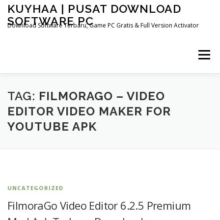
Skip
KUYHAA | PUSAT DOWNLOAD
to
SOFTWARE PC
content
Download Software Terbaru, Game PC Gratis & Full Version Activator
Menu
HOME
CATEGORIES
ABOUT US
TAG:
FILMORAGO – VIDEO
EDITOR VIDEO MAKER FOR
YOUTUBE APK
OTHER PAGES
UNCATEGORIZED
FilmoraGo Video Editor 6.2.5 Premium