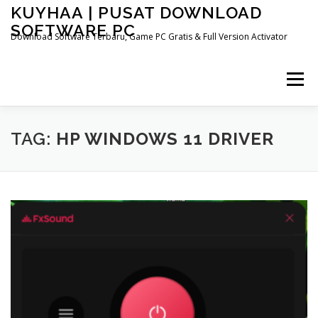
Skip
KUYHAA | PUSAT DOWNLOAD
to
SOFTWARE PC
content
Download Software Terbaru, Game PC Gratis & Full Version Activator
Menu
HOME
CATEGORIES
ABOUT US
TAG:
HP WINDOWS 11 DRIVER
OTHER PAGES