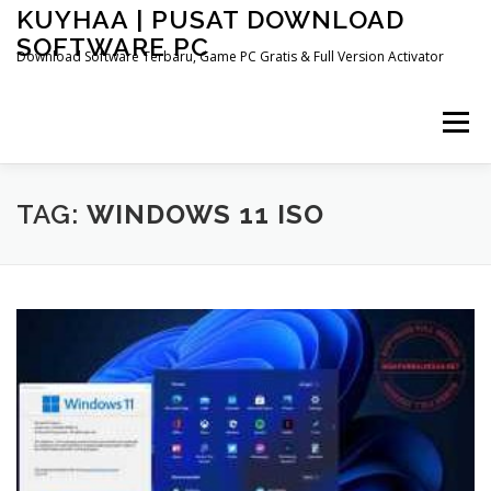
Skip
KUYHAA | PUSAT DOWNLOAD
to
SOFTWARE PC
content
Download Software Terbaru, Game PC Gratis & Full Version Activator
Menu
HOME
CATEGORIES
ABOUT US
TAG:
WINDOWS 11 ISO
OTHER PAGES