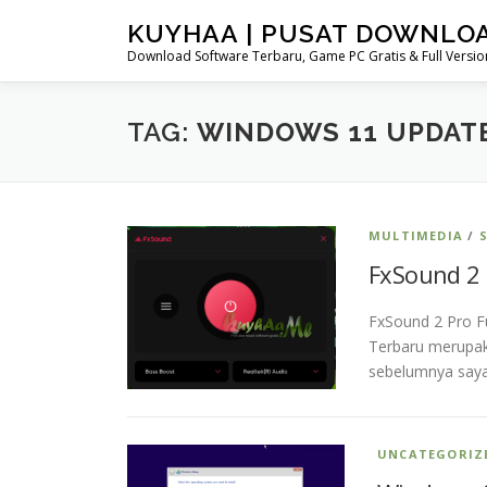
Skip
KUYHAA | PUSAT DOWNLO
to
Download Software Terbaru, Game PC Gratis & Full Version
content
TAG:
WINDOWS 11 UPDATE
MULTIMEDIA
/
FxSound 2 
FxSound 2 Pro Fu
Terbaru merupak
sebelumnya saya
UNCATEGORIZ