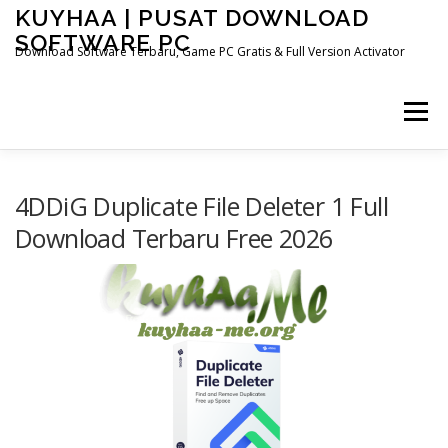
Skip
KUYHAA | PUSAT DOWNLOAD
to
SOFTWARE PC
content
Download Software Terbaru, Game PC Gratis & Full Version Activator
Menu
HOME
CATEGORIES
ABOUT US
4DDiG Duplicate File Deleter 1 Full
Download Terbaru Free 2026
OTHER PAGES