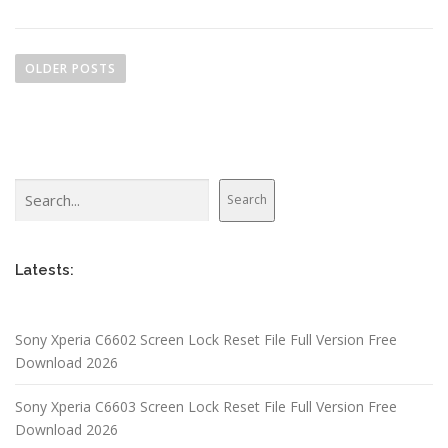
P
o
OLDER POSTS
s
t
s
n
Search
a
Search
v
i
Latests:
g
a
t
Sony Xperia C6602 Screen Lock Reset File Full Version Free
i
Download 2026
o
n
Sony Xperia C6603 Screen Lock Reset File Full Version Free
Download 2026