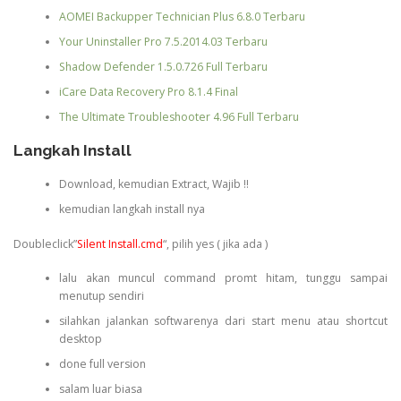
AOMEI Backupper Technician Plus 6.8.0 Terbaru
Your Uninstaller Pro 7.5.2014.03 Terbaru
Shadow Defender 1.5.0.726 Full Terbaru
iCare Data Recovery Pro 8.1.4 Final
The Ultimate Troubleshooter 4.96 Full Terbaru
Langkah Install
Download, kemudian Extract, Wajib !!
kemudian langkah install nya
Doubleclick”
Silent Install.cmd
“, pilih yes ( jika ada )
lalu akan muncul command promt hitam, tunggu sampai
menutup sendiri
silahkan jalankan softwarenya dari start menu atau shortcut
desktop
done full version
salam luar biasa