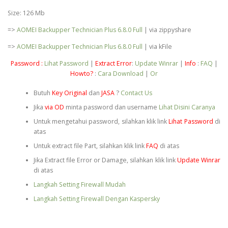
Size: 126 Mb
=>
AOMEI Backupper Technician Plus 6.8.0 Full
| via zippyshare
=>
AOMEI Backupper Technician Plus 6.8.0 Full
| via kFile
Password :
Lihat Password
|
Extract Error
:
Update Winrar
|
Info
:
FAQ
|
Howto?
:
Cara Download
|
Or
Butuh
Key Original
dan
JASA
?
Contact Us
Jika
via OD
minta password dan username
Lihat Disini Caranya
Untuk mengetahui password, silahkan klik link
Lihat Password
di
atas
Untuk extract file Part, silahkan klik link
FAQ
di atas
Jika Extract file Error or Damage, silahkan klik link
Update Winrar
di atas
Langkah Setting Firewall Mudah
Langkah Setting Firewall Dengan Kaspersky