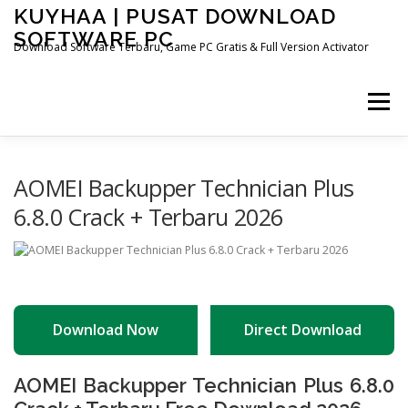
Skip
KUYHAA | PUSAT DOWNLOAD
to
SOFTWARE PC
content
Download Software Terbaru, Game PC Gratis & Full Version Activator
Menu
HOME
CATEGORIES
ABOUT US
AOMEI Backupper Technician Plus
6.8.0 Crack + Terbaru 2026
OTHER PAGES
Download Now
Direct Download
AOMEI Backupper Technician Plus 6.8.0