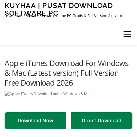
Skip
KUYHAA | PUSAT DOWNLOAD
to
SOFTWARE PC
content
Download Software Terbaru, Game PC Gratis & Full Version Activator
Menu
HOME
CATEGORIES
ABOUT US
Apple iTunes Download For Windows
& Mac (Latest version) Full Version
Free Download 2026
OTHER PAGES
Download Now
Direct Download