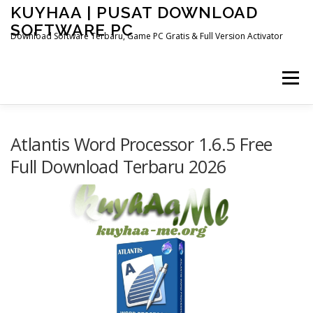
Skip
KUYHAA | PUSAT DOWNLOAD
to
SOFTWARE PC
content
Download Software Terbaru, Game PC Gratis & Full Version Activator
Menu
HOME
CATEGORIES
ABOUT US
Atlantis Word Processor 1.6.5 Free
Full Download Terbaru 2026
OTHER PAGES