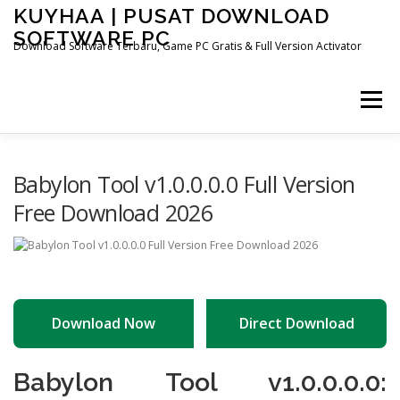
Skip
KUYHAA | PUSAT DOWNLOAD
to
SOFTWARE PC
content
Download Software Terbaru, Game PC Gratis & Full Version Activator
Menu
HOME
CATEGORIES
ABOUT US
Babylon Tool v1.0.0.0.0 Full Version
Free Download 2026
OTHER PAGES
Download Now
Direct Download
Babylon Tool v1.0.0.0.0: