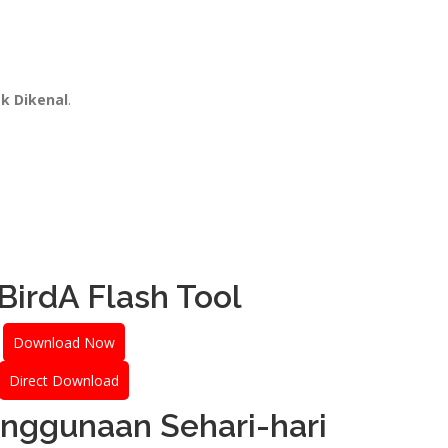
ak Dikenal
.
irdA Flash Tool
Download Now
Direct Download
enggunaan Sehari-hari