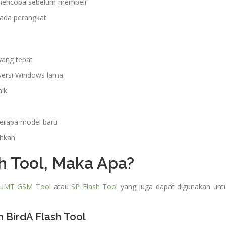
 mencoba sebelum membeli
pada perangkat
yang tepat
versi Windows lama
ik
erapa model baru
uhkan
h Tool, Maka Apa?
UMT GSM Tool
atau
SP Flash Tool
yang juga dapat digunakan unt
 BirdA Flash Tool