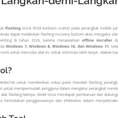
angkah-demi-Langka
tuk
flashing
stock ROM berbasis scatter pada perangkat mobile ya
 Anda dapat melakukan flashing recovery kustom atau mengatur ula
 penting di tahun 2026, karena menawarkan
offline installer
da
ada
Windows 7, Windows 8, Windows 10, dan Windows 11
. Sela
esmi untuk mencoba alat ini. Untuk informasi lebih lanjut, silakan ba
ol?
 MediaTek untuk memberikan solusi pada masalah flashing perangk
tujuan untuk mempermudah pengguna dalam mengatur perangkat merek
 alat flashing lainnya, BirdA terus mendapat pembaruan dan dukung
arena kemudahan penggunaannya dan efektivitas dalam menyelesaik