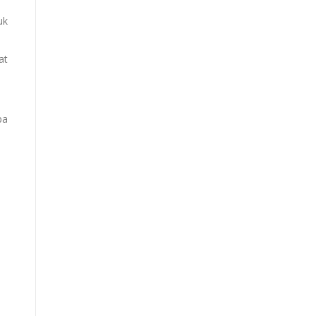
uk
at
pa