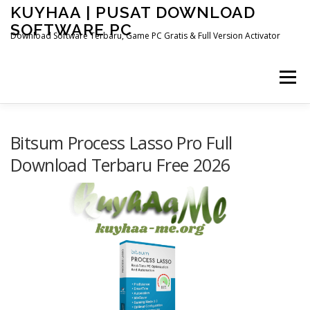
Skip
KUYHAA | PUSAT DOWNLOAD
to
SOFTWARE PC
content
Download Software Terbaru, Game PC Gratis & Full Version Activator
Menu
HOME
CATEGORIES
ABOUT US
Bitsum Process Lasso Pro Full
Download Terbaru Free 2026
OTHER PAGES