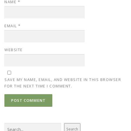
NAME
*
EMAIL
*
WEBSITE
SAVE MY NAME, EMAIL, AND WEBSITE IN THIS BROWSER
FOR THE NEXT TIME I COMMENT.
Search
Search