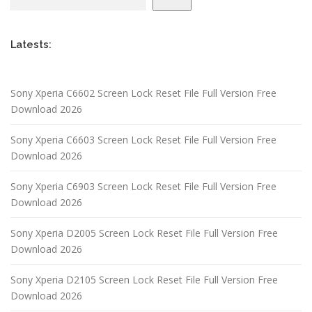
Latests:
Sony Xperia C6602 Screen Lock Reset File Full Version Free
Download 2026
Sony Xperia C6603 Screen Lock Reset File Full Version Free
Download 2026
Sony Xperia C6903 Screen Lock Reset File Full Version Free
Download 2026
Sony Xperia D2005 Screen Lock Reset File Full Version Free
Download 2026
Sony Xperia D2105 Screen Lock Reset File Full Version Free
Download 2026