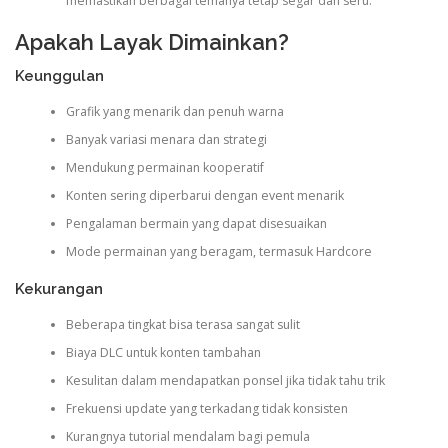
memastikan berbagai temanya tetap segar dan seru.
Apakah Layak Dimainkan?
Keunggulan
Grafik yang menarik dan penuh warna
Banyak variasi menara dan strategi
Mendukung permainan kooperatif
Konten sering diperbarui dengan event menarik
Pengalaman bermain yang dapat disesuaikan
Mode permainan yang beragam, termasuk Hardcore
Kekurangan
Beberapa tingkat bisa terasa sangat sulit
Biaya DLC untuk konten tambahan
Kesulitan dalam mendapatkan ponsel jika tidak tahu trik
Frekuensi update yang terkadang tidak konsisten
Kurangnya tutorial mendalam bagi pemula