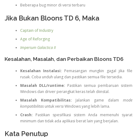
Beberapa bug minor di versi terbaru
Jika Bukan Bloons TD 6, Maka
Captain of Industry
Age of Reforging
Imperium Galactica II
Kesalahan, Masalah, dan Perbaikan Bloons TD6
Kesalahan Instalasi:
Pemasangan mungkin gagal jika file
rusak. Coba unduh ulang dan pastikan semua file tersedia.
Masalah DLL/runtime:
Pastikan semua pembaruan sistem
Windows dan driver perangkat keras telah diinstal.
Masalah Kompatibilitas:
Jalankan game dalam
mode
kompatibilitas
untuk versi Windows yang lebih lama.
Crash:
Pastikan spesifikasi sistem Anda memenuhi syarat
minimum dan tidak ada aplikasi berat lain yang berjalan.
Kata Penutup