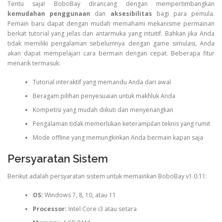
Tentu saja! BoboBay dirancang dengan mempertimbangkan
kemudahan penggunaan
dan
aksesibilitas
bagi para pemula.
Pemain baru dapat dengan mudah memahami mekanisme permainan
berkat tutorial yang jelas dan antarmuka yang intuitif. Bahkan jika Anda
tidak memiliki pengalaman sebelumnya dengan game simulasi, Anda
akan dapat mempelajari cara bermain dengan cepat. Beberapa fitur
menarik termasuk:
Tutorial interaktif yang memandu Anda dari awal
Beragam pilihan penyesuaian untuk makhluk Anda
Kompetisi yang mudah diikuti dan menyenangkan
Pengalaman tidak memerlukan keterampilan teknis yang rumit
Mode offline yang memungkinkan Anda bermain kapan saja
Persyaratan Sistem
Berikut adalah persyaratan sistem untuk memainkan BoboBay v1.0.11:
OS:
Windows 7, 8, 10, atau 11
Processor:
Intel Core i3 atau setara