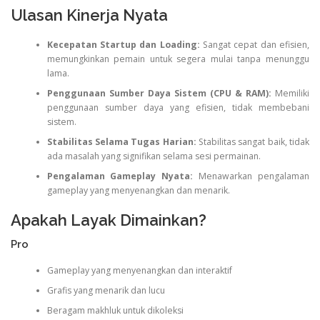
Ulasan Kinerja Nyata
Kecepatan Startup dan Loading:
Sangat cepat dan efisien,
memungkinkan pemain untuk segera mulai tanpa menunggu
lama.
Penggunaan Sumber Daya Sistem (CPU & RAM):
Memiliki
penggunaan sumber daya yang efisien, tidak membebani
sistem.
Stabilitas Selama Tugas Harian:
Stabilitas sangat baik, tidak
ada masalah yang signifikan selama sesi permainan.
Pengalaman Gameplay Nyata:
Menawarkan pengalaman
gameplay yang menyenangkan dan menarik.
Apakah Layak Dimainkan?
Pro
Gameplay yang menyenangkan dan interaktif
Grafis yang menarik dan lucu
Beragam makhluk untuk dikoleksi