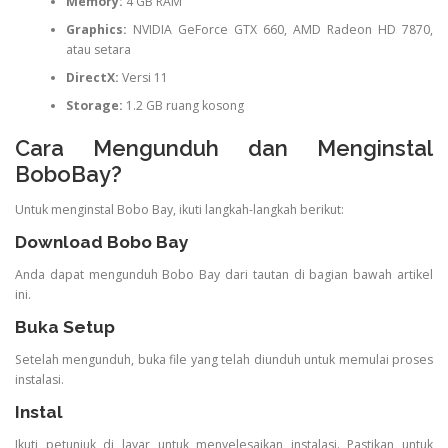
Memory:
4 GB RAM
Graphics:
NVIDIA GeForce GTX 660, AMD Radeon HD 7870,
atau setara
DirectX:
Versi 11
Storage:
1.2 GB ruang kosong
Cara Mengunduh dan Menginstal
BoboBay?
Untuk menginstal Bobo Bay, ikuti langkah-langkah berikut:
Download Bobo Bay
Anda dapat mengunduh Bobo Bay dari tautan di bagian bawah artikel
ini.
Buka Setup
Setelah mengunduh, buka file yang telah diunduh untuk memulai proses
instalasi.
Instal
Ikuti petunjuk di layar untuk menyelesaikan instalasi. Pastikan untuk