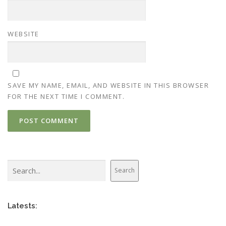
WEBSITE
SAVE MY NAME, EMAIL, AND WEBSITE IN THIS BROWSER
FOR THE NEXT TIME I COMMENT.
Search
Search
Latests: