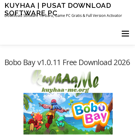
Skip
KUYHAA | PUSAT DOWNLOAD
to
SOFTWARE PC
content
Download Software Terbaru, Game PC Gratis & Full Version Activator
Menu
HOME
CATEGORIES
ABOUT US
Bobo Bay v1.0.11 Free Download 2026
OTHER PAGES