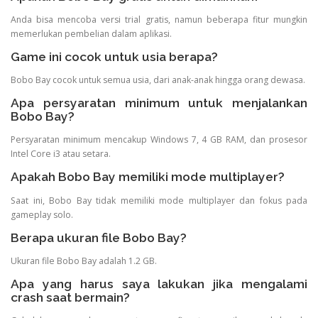
Anda bisa mencoba versi trial gratis, namun beberapa fitur mungkin
memerlukan pembelian dalam aplikasi.
Game ini cocok untuk usia berapa?
Bobo Bay cocok untuk semua usia, dari anak-anak hingga orang dewasa.
Apa persyaratan minimum untuk menjalankan
Bobo Bay?
Persyaratan minimum mencakup Windows 7, 4 GB RAM, dan prosesor
Intel Core i3 atau setara.
Apakah Bobo Bay memiliki mode multiplayer?
Saat ini, Bobo Bay tidak memiliki mode multiplayer dan fokus pada
gameplay solo.
Berapa ukuran file Bobo Bay?
Ukuran file Bobo Bay adalah 1.2 GB.
Apa yang harus saya lakukan jika mengalami
crash saat bermain?