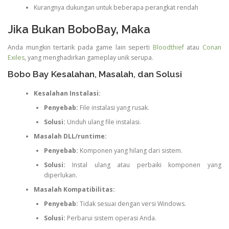
Kurangnya dukungan untuk beberapa perangkat rendah
Jika Bukan BoboBay, Maka
Anda mungkin tertarik pada game lain seperti
Bloodthief
atau
Conan
Exiles
, yang menghadirkan gameplay unik serupa.
Bobo Bay Kesalahan, Masalah, dan Solusi
Kesalahan Instalasi:
Penyebab:
File instalasi yang rusak.
Solusi:
Unduh ulang file instalasi.
Masalah DLL/runtime:
Penyebab:
Komponen yang hilang dari sistem.
Solusi:
Instal ulang atau perbaiki komponen yang
diperlukan.
Masalah Kompatibilitas:
Penyebab:
Tidak sesuai dengan versi Windows.
Solusi:
Perbarui sistem operasi Anda.