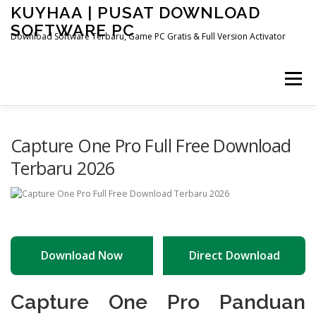
Skip
KUYHAA | PUSAT DOWNLOAD
to
SOFTWARE PC
content
Download Software Terbaru, Game PC Gratis & Full Version Activator
Menu
HOME
CATEGORIES
ABOUT US
Capture One Pro Full Free Download
Terbaru 2026
OTHER PAGES
Download Now
Direct Download
Capture One Pro Panduan