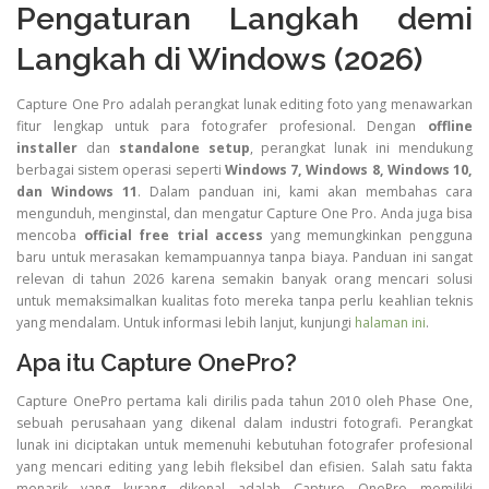
Pengaturan Langkah demi
Langkah di Windows (2026)
Capture One Pro adalah perangkat lunak editing foto yang menawarkan
fitur lengkap untuk para fotografer profesional. Dengan
offline
installer
dan
standalone setup
, perangkat lunak ini mendukung
berbagai sistem operasi seperti
Windows 7, Windows 8, Windows 10,
dan Windows 11
. Dalam panduan ini, kami akan membahas cara
mengunduh, menginstal, dan mengatur Capture One Pro. Anda juga bisa
mencoba
official free trial access
yang memungkinkan pengguna
baru untuk merasakan kemampuannya tanpa biaya. Panduan ini sangat
relevan di tahun 2026 karena semakin banyak orang mencari solusi
untuk memaksimalkan kualitas foto mereka tanpa perlu keahlian teknis
yang mendalam. Untuk informasi lebih lanjut, kunjungi
halaman ini
.
Apa itu Capture OnePro?
Capture OnePro pertama kali dirilis pada tahun 2010 oleh Phase One,
sebuah perusahaan yang dikenal dalam industri fotografi. Perangkat
lunak ini diciptakan untuk memenuhi kebutuhan fotografer profesional
yang mencari editing yang lebih fleksibel dan efisien. Salah satu fakta
menarik yang kurang dikenal adalah Capture OnePro memiliki