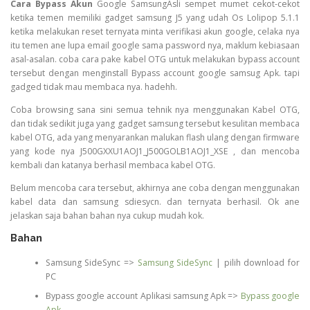
Cara Bypass Akun
Google SamsungAsli sempet mumet cekot-cekot
ketika temen memiliki gadget samsung J5 yang udah Os Lolipop 5.1.1
ketika melakukan reset ternyata minta verifikasi akun google, celaka nya
itu temen ane lupa email google sama password nya, maklum kebiasaan
asal-asalan. coba cara pake kabel OTG untuk melakukan bypass account
tersebut dengan menginstall Bypass account google samsug Apk. tapi
gadged tidak mau membaca nya. hadehh.
Coba browsing sana sini semua tehnik nya menggunakan Kabel OTG,
dan tidak sedikit juga yang gadget samsung tersebut kesulitan membaca
kabel OTG, ada yang menyarankan malukan flash ulang dengan firmware
yang kode nya J500GXXU1AOJ1_J500GOLB1AOJ1_XSE , dan mencoba
kembali dan katanya berhasil membaca kabel OTG.
Belum mencoba cara tersebut, akhirnya ane coba dengan menggunakan
kabel data dan samsung sdiesycn. dan ternyata berhasil. Ok ane
jelaskan saja bahan bahan nya cukup mudah kok.
Bahan
Samsung SideSync =>
Samsung SideSync
| pilih download for
PC
Bypass google account Aplikasi samsung Apk =>
Bypass google
Apk