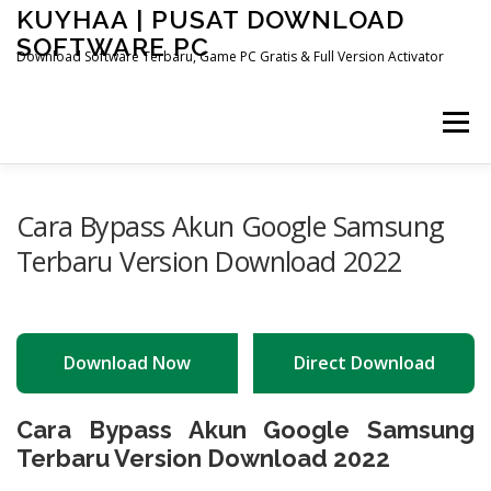
Skip
KUYHAA | PUSAT DOWNLOAD
to
SOFTWARE PC
content
Download Software Terbaru, Game PC Gratis & Full Version Activator
Menu
HOME
CATEGORIES
ABOUT US
Cara Bypass Akun Google Samsung
Terbaru Version Download 2022
OTHER PAGES
Download Now
Direct Download
Cara Bypass Akun Google Samsung
Terbaru Version Download 2022