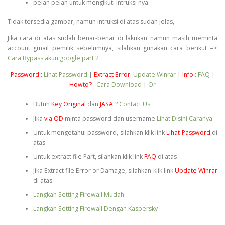
pelan pelan untuk mengikuti intruksi nya
Tidak tersedia gambar, namun intruksi di atas sudah jelas,
Jika cara di atas sudah benar-benar di lakukan namun masih meminta
account gmail pemilik sebelumnya, silahkan gunakan cara berikut =>
Cara Bypass akun google part 2
Password :
Lihat Password
|
Extract Error
:
Update Winrar
|
Info
:
FAQ
|
Howto?
:
Cara Download
|
Or
Butuh
Key Original
dan
JASA
?
Contact Us
Jika
via OD
minta password dan username
Lihat Disini Caranya
Untuk mengetahui password, silahkan klik link
Lihat Password
di
atas
Untuk extract file Part, silahkan klik link
FAQ
di atas
Jika Extract file Error or Damage, silahkan klik link
Update Winrar
di atas
Langkah Setting Firewall Mudah
Langkah Setting Firewall Dengan Kaspersky