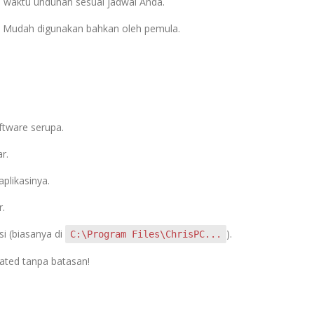
n waktu unduhan sesuai jadwal Anda.
: Mudah digunakan bahkan oleh pemula.
ftware serupa.
r.
aplikasinya.
r.
si (biasanya di
).
C:\Program Files\ChrisPC...
ivated tanpa batasan!