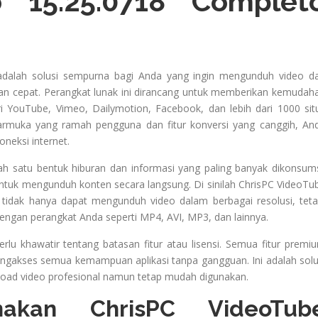
 15.25.0718 Complet
dalah solusi sempurna bagi Anda yang ingin mengunduh video da
an cepat. Perangkat lunak ini dirancang untuk memberikan kemudah
YouTube, Vimeo, Dailymotion, Facebook, dan lebih dari 1000 sit
armuka yang ramah pengguna dan fitur konversi yang canggih, An
neksi internet.
lah satu bentuk hiburan dan informasi yang paling banyak dikonsums
tuk mengunduh konten secara langsung. Di sinilah ChrisPC VideoTu
tidak hanya dapat mengunduh video dalam berbagai resolusi, teta
ngan perangkat Anda seperti MP4, AVI, MP3, dan lainnya.
rlu khawatir tentang batasan fitur atau lisensi. Semua fitur premi
gakses semua kemampuan aplikasi tanpa gangguan. Ini adalah solu
load video profesional namun tetap mudah digunakan.
akan ChrisPC VideoTub