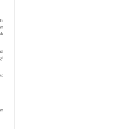
hi
an
uk
au
gi
at
an