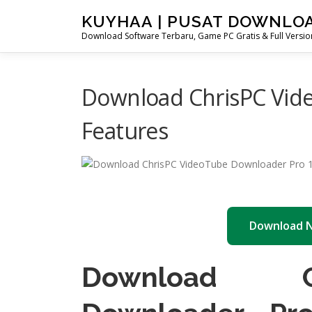
Skip
KUYHAA | PUSAT DOWNLO
to
Download Software Terbaru, Game PC Gratis & Full Version
content
Download ChrisPC Vide
Features
Download 
Download C