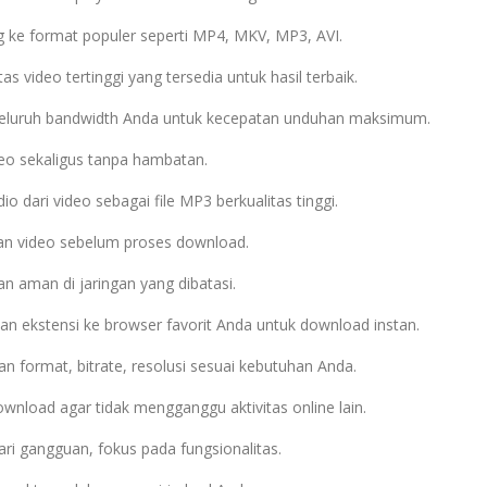
g ke format populer seperti MP4, MKV, MP3, AVI.
litas video tertinggi yang tersedia untuk hasil terbaik.
seluruh bandwidth Anda untuk kecepatan unduhan maksimum.
eo sekaligus tanpa hambatan.
o dari video sebagai file MP3 berkualitas tinggi.
ikan video sebelum proses download.
n aman di jaringan yang dibatasi.
n ekstensi ke browser favorit Anda untuk download instan.
an format, bitrate, resolusi sesuai kebutuhan Anda.
ownload agar tidak mengganggu aktivitas online lain.
dari gangguan, fokus pada fungsionalitas.