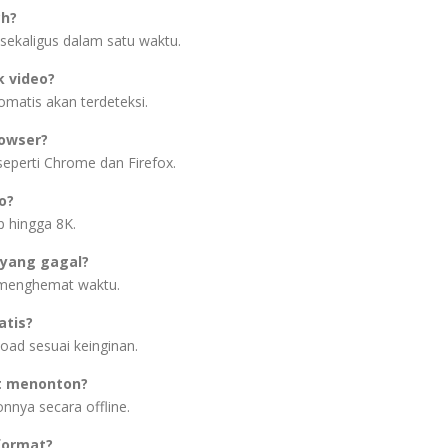
h?
sekaligus dalam satu waktu.
 video?
omatis akan terdeteksi.
rowser?
seperti Chrome dan Firefox.
o?
p hingga 8K.
 yang gagal?
k menghemat waktu.
atis?
ad sesuai keinginan.
at menonton?
nnya secara offline.
format?