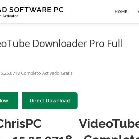
AD SOFTWARE PC
HOME
 Activator
oTube Downloader Pro Full
Now
Direct Download
hrisPC VideoTub