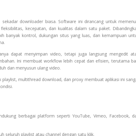
sekadar downloader biasa. Software ini dirancang untuk memenu
ksibilitas, kecepatan, dan kualitas dalam satu paket. Dibandingk
ih banyak kontrol, dukungan situs yang luas, dan kemampuan unt
na.
anya dapat menyimpan video, tetapi juga langsung mengedit at
ambahan. Ini membuat workflow lebih cepat dan efisien, terutama ba
duh dan menyusun ulang video.
k playlist, multithread download, dan proxy membuat aplikasi ini sang
ondisi.
ndukung berbagai platform seperti YouTube, Vimeo, Facebook, d
uh seluruh playlist atau channel dengan satu klik.