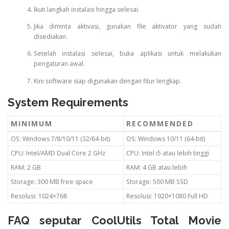
Ikuti langkah instalasi hingga selesai.
Jika diminta aktivasi, gunakan file aktivator yang sudah
disediakan.
Setelah instalasi selesai, buka aplikasi untuk melakukan
pengaturan awal.
Kini software siap digunakan dengan fitur lengkap.
System Requirements
MINIMUM
RECOMMENDED
OS: Windows 7/8/10/11 (32/64-bit)
OS: Windows 10/11 (64-bit)
CPU: Intel/AMD Dual Core 2 GHz
CPU: Intel i5 atau lebih tinggi
RAM: 2 GB
RAM: 4 GB atau lebih
Storage: 300 MB free space
Storage: 500 MB SSD
Resolusi: 1024×768
Resolusi: 1920×1080 Full HD
FAQ seputar CoolUtils Total Movie