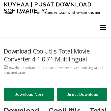
Skip
KUYHAA | PUSAT DOWNLOAD
to
SOFTWARE PC
content
Download Software Terbaru, Game PC Gratis & Full Version Activator
Menu
HOME
CATEGORIES
ABOUT US
Download CoolUtils Total Movie
Converter 4.1.0.71 Multilingual
OTHER PAGES
Download Now
Direct Download
Download CoolUtils Total