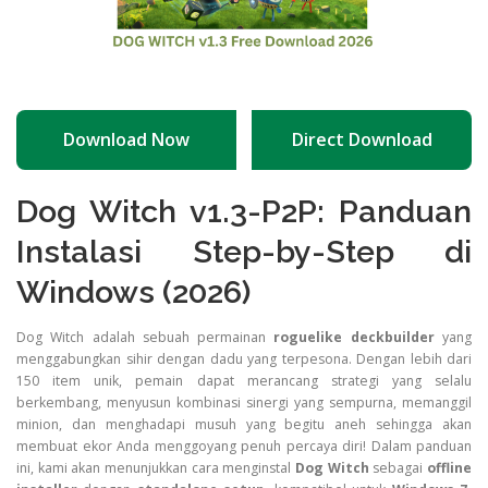
Download Now
Direct Download
Dog Witch v1.3-P2P: Panduan
Instalasi Step-by-Step di
Windows (2026)
Dog Witch adalah sebuah permainan
roguelike deckbuilder
yang
menggabungkan sihir dengan dadu yang terpesona. Dengan lebih dari
150 item unik, pemain dapat merancang strategi yang selalu
berkembang, menyusun kombinasi sinergi yang sempurna, memanggil
minion, dan menghadapi musuh yang begitu aneh sehingga akan
membuat ekor Anda menggoyang penuh percaya diri! Dalam panduan
ini, kami akan menunjukkan cara menginstal
Dog Witch
sebagai
offline