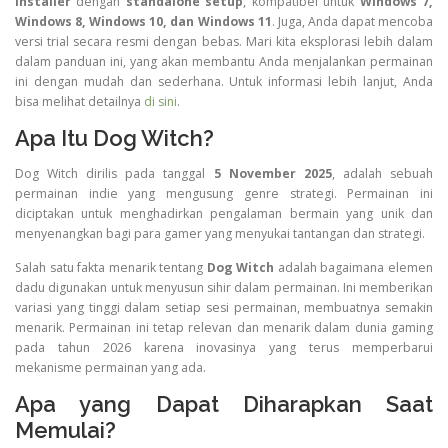
installer
dengan
standalone setup
, kompatibel untuk
Windows 7,
Windows 8, Windows 10, dan Windows 11
. Juga, Anda dapat mencoba
versi trial secara resmi dengan bebas. Mari kita eksplorasi lebih dalam
dalam panduan ini, yang akan membantu Anda menjalankan permainan
ini dengan mudah dan sederhana. Untuk informasi lebih lanjut, Anda
bisa melihat detailnya
di sini
.
Apa Itu Dog Witch?
Dog Witch dirilis pada tanggal
5 November 2025
, adalah sebuah
permainan indie yang mengusung genre strategi. Permainan ini
diciptakan untuk menghadirkan pengalaman bermain yang unik dan
menyenangkan bagi para gamer yang menyukai tantangan dan strategi.
Salah satu fakta menarik tentang
Dog Witch
adalah bagaimana elemen
dadu digunakan untuk menyusun sihir dalam permainan. Ini memberikan
variasi yang tinggi dalam setiap sesi permainan, membuatnya semakin
menarik. Permainan ini tetap relevan dan menarik dalam dunia gaming
pada tahun 2026 karena inovasinya yang terus memperbarui
mekanisme permainan yang ada.
Apa yang Dapat Diharapkan Saat
Memulai?