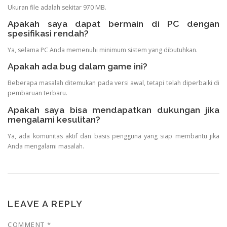
Ukuran file adalah sekitar 970 MB.
Apakah saya dapat bermain di PC dengan
spesifikasi rendah?
Ya, selama PC Anda memenuhi minimum sistem yang dibutuhkan.
Apakah ada bug dalam game ini?
Beberapa masalah ditemukan pada versi awal, tetapi telah diperbaiki di
pembaruan terbaru.
Apakah saya bisa mendapatkan dukungan jika
mengalami kesulitan?
Ya, ada komunitas aktif dan basis pengguna yang siap membantu jika
Anda mengalami masalah.
LEAVE A REPLY
COMMENT
*