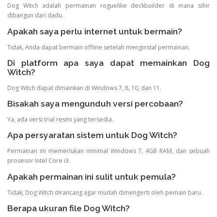
Dog Witch adalah permainan roguelike deckbuilder di mana sihir
dibangun dari dadu.
Apakah saya perlu internet untuk bermain?
Tidak, Anda dapat bermain offline setelah menginstal permainan.
Di platform apa saya dapat memainkan Dog
Witch?
Dog Witch dapat dimainkan di Windows 7, 8, 10, dan 11.
Bisakah saya mengunduh versi percobaan?
Ya, ada versi trial resmi yang tersedia.
Apa persyaratan sistem untuk Dog Witch?
Permainan ini memerlukan minimal Windows 7, 4GB RAM, dan sebuah
prosesor Intel Core i3.
Apakah permainan ini sulit untuk pemula?
Tidak, Dog Witch dirancang agar mudah dimengerti oleh pemain baru.
Berapa ukuran file Dog Witch?