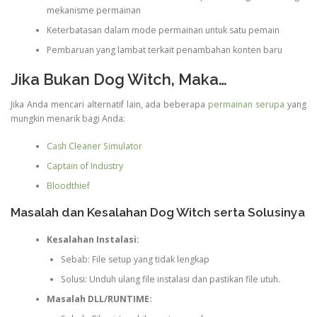
mekanisme permainan
Keterbatasan dalam mode permainan untuk satu pemain
Pembaruan yang lambat terkait penambahan konten baru
Jika Bukan Dog Witch, Maka…
Jika Anda mencari alternatif lain, ada beberapa
permainan serupa
yang
mungkin menarik bagi Anda:
Cash Cleaner Simulator
Captain of Industry
Bloodthief
Masalah dan Kesalahan Dog Witch serta Solusinya
Kesalahan Instalasi:
Sebab: File setup yang tidak lengkap
Solusi: Unduh ulang file instalasi dan pastikan file utuh.
Masalah DLL/RUNTIME: