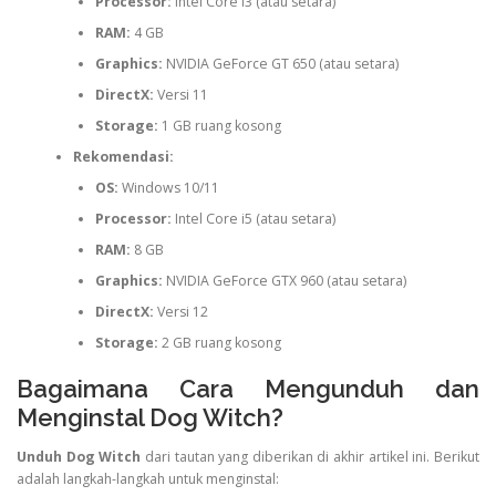
Processor:
Intel Core i3 (atau setara)
RAM:
4 GB
Graphics:
NVIDIA GeForce GT 650 (atau setara)
DirectX:
Versi 11
Storage:
1 GB ruang kosong
Rekomendasi:
OS:
Windows 10/11
Processor:
Intel Core i5 (atau setara)
RAM:
8 GB
Graphics:
NVIDIA GeForce GTX 960 (atau setara)
DirectX:
Versi 12
Storage:
2 GB ruang kosong
Bagaimana Cara Mengunduh dan
Menginstal Dog Witch?
Unduh Dog Witch
dari tautan yang diberikan di akhir artikel ini. Berikut
adalah langkah-langkah untuk menginstal: