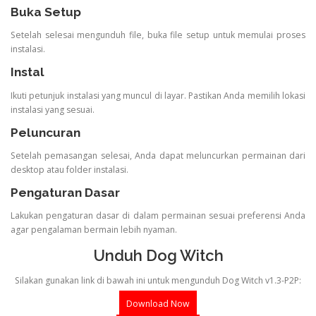
Buka Setup
Setelah selesai mengunduh file, buka file setup untuk memulai proses
instalasi.
Instal
Ikuti petunjuk instalasi yang muncul di layar. Pastikan Anda memilih lokasi
instalasi yang sesuai.
Peluncuran
Setelah pemasangan selesai, Anda dapat meluncurkan permainan dari
desktop atau folder instalasi.
Pengaturan Dasar
Lakukan pengaturan dasar di dalam permainan sesuai preferensi Anda
agar pengalaman bermain lebih nyaman.
Unduh Dog Witch
Silakan gunakan link di bawah ini untuk mengunduh Dog Witch v1.3-P2P:
Download Now