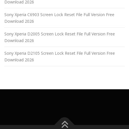
Download 2026
Sony Xperia C6903 Screen Lock Reset File Full Version Free
Download 2026
Sony Xperia D2005 Screen Lock Reset File Full Version Free
Download 2026
Sony Xperia D2105 Screen Lock Reset File Full Version Free
Download 2026