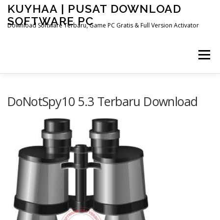
Skip
KUYHAA | PUSAT DOWNLOAD
to
SOFTWARE PC
content
Download Software Terbaru, Game PC Gratis & Full Version Activator
Menu
HOME
CATEGORIES
ABOUT US
DoNotSpy10 5.3 Terbaru Download
OTHER PAGES