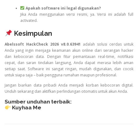
Apakah software ini legal digunakan?
Jika Anda menggunakan versi resmi, ya. Versi ini adalah full
activated.
Kesimpulan
Abelssoft HackCheck 2026 v8.0.63941
adalah solusi cerdas untuk
Anda yang ingin menjaga keamanan akun online dari serangan hacker
dan kebocoran data. Dengan fitur pemantauan real-time, notifikasi
cepat, dan saran tindakan langsung, Anda dapat merasa lebih aman
setiap saat. Software ini sangat ringan, mudah digunakan, dan cocok
untuk siapa saja – baik pengguna rumahan maupun profesional.
Jangan biarkan data pribadi Anda menjadi korban kebocoran digital.
Unduh sekarang dan aktifkan perlindungan otomatis untuk akun Anda.
Sumber unduhan terbaik:
Kuyhaa Me