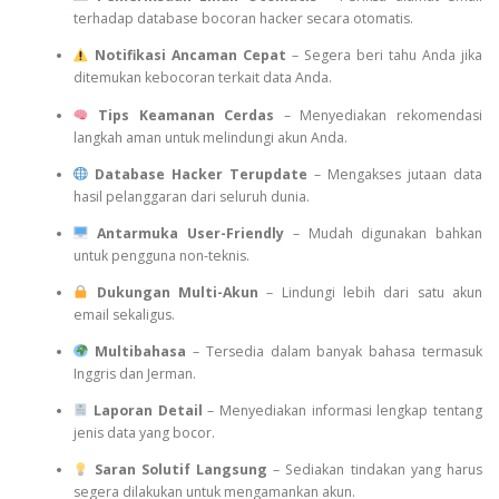
terhadap database bocoran hacker secara otomatis.
Notifikasi Ancaman Cepat
– Segera beri tahu Anda jika
ditemukan kebocoran terkait data Anda.
Tips Keamanan Cerdas
– Menyediakan rekomendasi
langkah aman untuk melindungi akun Anda.
Database Hacker Terupdate
– Mengakses jutaan data
hasil pelanggaran dari seluruh dunia.
Antarmuka User-Friendly
– Mudah digunakan bahkan
untuk pengguna non-teknis.
Dukungan Multi-Akun
– Lindungi lebih dari satu akun
email sekaligus.
Multibahasa
– Tersedia dalam banyak bahasa termasuk
Inggris dan Jerman.
Laporan Detail
– Menyediakan informasi lengkap tentang
jenis data yang bocor.
Saran Solutif Langsung
– Sediakan tindakan yang harus
segera dilakukan untuk mengamankan akun.