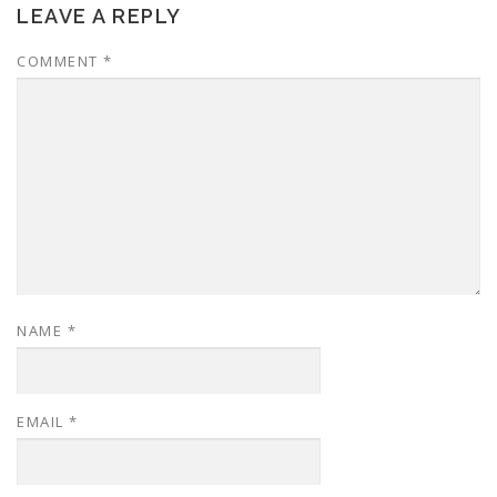
LEAVE A REPLY
COMMENT
*
NAME
*
EMAIL
*