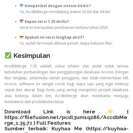
Kompatibel dengan sistem 64-bit?
Ya, AccdbMerge mendukung sistem 32-bit dan 64-bit.
Kapan versi 1.35 dirilis?
Versi ini merupakan pembaruan terbaru tahun 2025.
Apakah ini versi lengkap aktif?
Ya, sudah termasuk aktivasi penuh, tanpa batasan fitur.
Kesimpulan
AccdbMerge 1.35 adalah solusi efisien dan andal untuk semua
kebutuhan perbandingan dan penggabungan database Access. Dengan
fitur lengkap, antarmuka ramah pengguna, dan tidak memerlukan MS
Access, software ini sangat cocok bagi siapa saja yang ingin bekerja
cepat dan akurat. Bagi Anda yang sering mengelola proyek database
atau bekerja dalam tim, AccdbMerge akan membantu menjaga
konsistensi dan produktivitas kerja.
Download Link is here
{
https://filefusion.net/pcdl3um1q286/AccdbMe
rge_1.35.7z
} Full Features
Sumber terbaik: Kuyhaa Me (
https://kuyhaa-