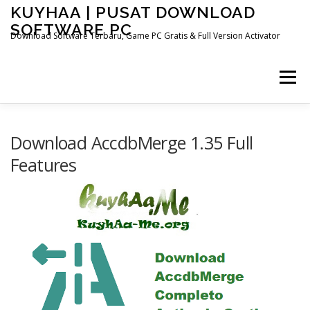
Skip
KUYHAA | PUSAT DOWNLOAD
to
SOFTWARE PC
content
Download Software Terbaru, Game PC Gratis & Full Version Activator
Menu
HOME
CATEGORIES
ABOUT US
Download AccdbMerge 1.35 Full
Features
OTHER PAGES