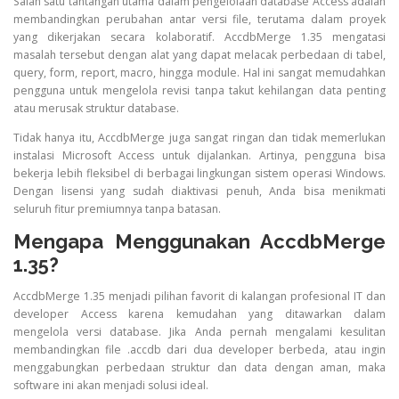
Salah satu tantangan utama dalam pengelolaan database Access adalah
membandingkan perubahan antar versi file, terutama dalam proyek
yang dikerjakan secara kolaboratif. AccdbMerge 1.35 mengatasi
masalah tersebut dengan alat yang dapat melacak perbedaan di tabel,
query, form, report, macro, hingga module. Hal ini sangat memudahkan
pengguna untuk mengelola revisi tanpa takut kehilangan data penting
atau merusak struktur database.
Tidak hanya itu, AccdbMerge juga sangat ringan dan tidak memerlukan
instalasi Microsoft Access untuk dijalankan. Artinya, pengguna bisa
bekerja lebih fleksibel di berbagai lingkungan sistem operasi Windows.
Dengan lisensi yang sudah diaktivasi penuh, Anda bisa menikmati
seluruh fitur premiumnya tanpa batasan.
Mengapa Menggunakan AccdbMerge
1.35?
AccdbMerge 1.35 menjadi pilihan favorit di kalangan profesional IT dan
developer Access karena kemudahan yang ditawarkan dalam
mengelola versi database. Jika Anda pernah mengalami kesulitan
membandingkan file .accdb dari dua developer berbeda, atau ingin
menggabungkan perbedaan struktur dan data dengan aman, maka
software ini akan menjadi solusi ideal.