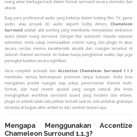
ruang antar berbagai track dalam format surround secara otomatis dan
akurat.
Bagi para profesional audio yang bekerja dalam bidang film, TV, game
audio, atau proyek 3D audio seperti Dolby Atmos,
Chameleon
Surround
adalah alat penting yang membantu menyatukan ambience
suara dalam ruang surround. Dengan fitur
automatic impulse response
estimation
, Anda cukup memasukkan contoh ruang, dan plugin ini akan
secara cerdas meniru karakteristik akustik dari ruangan tersebut di
seluruh channel surround. Ini bukan hanya penghemat waktu, tapi juga
peningkat kualitas secara signifikan.
Versi
completo activado
dari
Accentize Chameleon Surround 1.1.3
membuka semua kemampuan premium tanpa batasan. Anda bisa
mengakses preset ruangan siap pakai, pemrosesan channel multi-
format, dan hasil reverb spasial yang sangat natural. Jika Anda
menginginkan workflow surround sound yang modern dan efisien,
plugin ini adalah salah satu pilihan terbaik saat ini. Link unduhan gratisnya
tersedia di bagian akhir artikel ini dari sumber terpercaya.
Mengapa Menggunakan Accentize
Chameleon Surround 1.1.3?