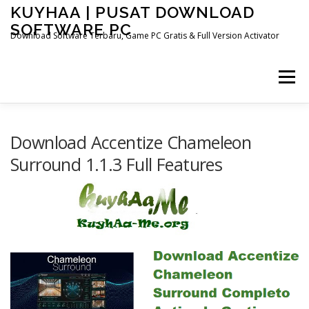
Skip
KUYHAA | PUSAT DOWNLOAD
to
SOFTWARE PC
content
Download Software Terbaru, Game PC Gratis & Full Version Activator
Menu
HOME
CATEGORIES
ABOUT US
Download Accentize Chameleon
Surround 1.1.3 Full Features
OTHER PAGES