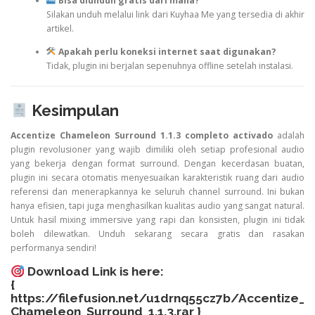
Bisa diunduh gratis dari mana?
Silakan unduh melalui link dari Kuyhaa Me yang tersedia di akhir
artikel.
Apakah perlu koneksi internet saat digunakan?
Tidak, plugin ini berjalan sepenuhnya offline setelah instalasi.
Kesimpulan
Accentize Chameleon Surround 1.1.3 completo activado
adalah
plugin revolusioner yang wajib dimiliki oleh setiap profesional audio
yang bekerja dengan format surround. Dengan kecerdasan buatan,
plugin ini secara otomatis menyesuaikan karakteristik ruang dari audio
referensi dan menerapkannya ke seluruh channel surround. Ini bukan
hanya efisien, tapi juga menghasilkan kualitas audio yang sangat natural.
Untuk hasil mixing immersive yang rapi dan konsisten, plugin ini tidak
boleh dilewatkan. Unduh sekarang secara gratis dan rasakan
performanya sendiri!
Download Link is here:
{
https://filefusion.net/u1drnq55cz7b/Accentize_
Chameleon_Surround_1.1.3.rar
}