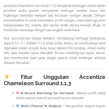
Accentize Chameleon Surround 1.1.3 menjawab tantangan utama dalam
produksi audio spasial: menyatukan berbagai sumber suara dari
lingkungan berbeda menjadi satu kesatuan ruangan akustik. Dengan
memanfaatkan AI untuk memetakan profil ruangan, Anda tidak lagi perlu
menyesuaikan EQ, reverb, dan stereo width secara manual. Plugin ini
melakukan semuanya dengan satu langkah sederhana.
Fitur surround-nya sangat fleksibel, mendukung berbagai konfigurasi
seperti 5.1, 7.1, bahkan 7.1.2 untuk Dolby Atmos. Ini membuatnya ideal
digunakan dalam proyek skala besar seperti film bioskop, virtual reality
(VR), atau instalasi suara interaktif. Proses matching-nya cepat, akurat,
dan memberikan hasil yang sangat natural—tidak terdengar artifisial
ataupun ‘terpaksa’.
Fitur Unggulan Accentize
Chameleon Surround 1.1.3
AI Reverb Matching for Surround
– Meniru profil ruang
dalam semua channel surround secara otomatis.
Multi-Channel IR Analysis
– Menganalisis respon impuls