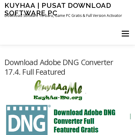
Skip
KUYHAA | PUSAT DOWNLOAD
to
SOFTWARE PC
content
Download Software Terbaru, Game PC Gratis & Full Version Activator
Menu
HOME
CATEGORIES
ABOUT US
Download Adobe DNG Converter
17.4. Full Featured
OTHER PAGES