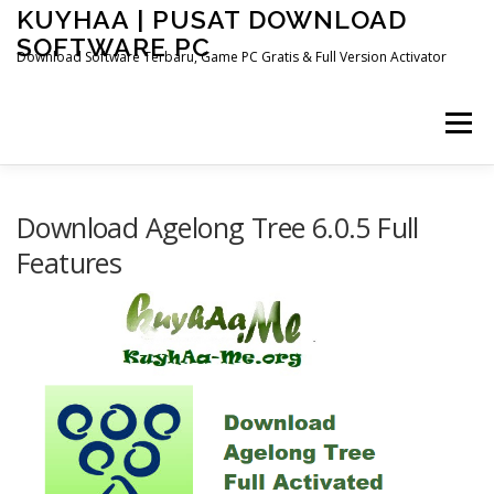
Skip
KUYHAA | PUSAT DOWNLOAD
to
SOFTWARE PC
content
Download Software Terbaru, Game PC Gratis & Full Version Activator
Menu
HOME
CATEGORIES
ABOUT US
Download Agelong Tree 6.0.5 Full
Features
OTHER PAGES