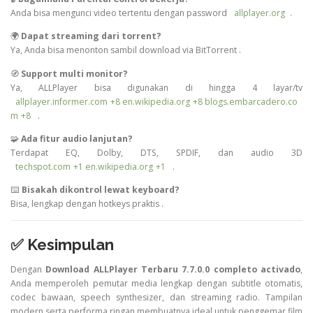
Anda bisa mengunci video tertentu dengan password
allplayer.org
.
🌍
Dapat streaming dari torrent?
Ya, Anda bisa menonton sambil download via BitTorrent
.
🧭
Support multi monitor?
Ya, ALLPlayer bisa digunakan di hingga 4 layar/tv
allplayer.informer.com
+8
en.wikipedia.org
+8
blogs.embarcadero.co
m
+8
.
🧩
Ada fitur audio lanjutan?
Terdapat EQ, Dolby, DTS, SPDIF, dan audio 3D
techspot.com
+1
en.wikipedia.org
+1
.
⌨️
Bisakah dikontrol lewat keyboard?
Bisa, lengkap dengan hotkeys praktis
.
✅
Kesimpulan
Dengan
Download ALLPlayer Terbaru 7.7.0.0 completo activado
,
Anda memperoleh pemutar media lengkap dengan subtitle otomatis,
codec bawaan, speech synthesizer, dan streaming radio. Tampilan
modern serta performa ringan membuatnya ideal untuk penggemar film