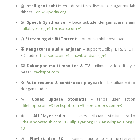
🤖
Intelligent subtitles
– durasi teks disesuaikan agar mudah
dibaca
en.wikipedia.org
🎤
Speech Synthesizer
– baca subtitle dengan suara alami
allplayer.org
+1
techspot.com
+1
📺
Streaming via BitTorrent
– tonton sambil download
🎛️
Pengaturan audio lanjutan
– support Dolby, DTS, SPDIF,
3D audio
techspot.com
+1
en.wikipedia.org
+1
🖼️
Dukungan multi-monitor & TV
– nikmati video di layar
besar
techspot.com
🔄
Auto resume & continuous playback
– lanjutkan video
dengan mudah
🔧
Codec update otomatis
– tanpa user action
filehippo.com
+3
techspot.com
+3
free-codecs.com
+3
📻
ALLPlayer.radio
– akses ribuan stasiun radio
thewindowsclub.com
+13
allplayer.org
+13
en.wikipedia.org
+
13
🎶
Playlist dan EQ
– kontrol audio sesuai preferensi