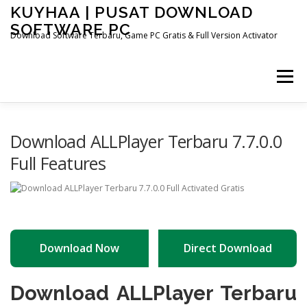
Skip
KUYHAA | PUSAT DOWNLOAD
to
SOFTWARE PC
content
Download Software Terbaru, Game PC Gratis & Full Version Activator
Menu
HOME
CATEGORIES
ABOUT US
Download ALLPlayer Terbaru 7.7.0.0
Full Features
OTHER PAGES
Download Now
Direct Download
Download ALLPlayer Terbaru