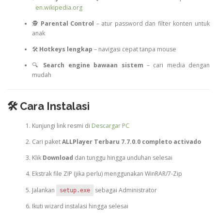
en.wikipedia.org
🕵️
Parental Control
– atur password dan filter konten untuk
anak
🛠️
Hotkeys lengkap
– navigasi cepat tanpa mouse
🔍
Search engine bawaan sistem
– cari media dengan
mudah
🛠️ Cara Instalasi
Kunjungi link resmi di
Descargar PC
Cari paket
ALLPlayer Terbaru 7.7.0.0 completo activado
Klik
Download
dan tunggu hingga unduhan selesai
Ekstrak file ZIP (jika perlu) menggunakan WinRAR/7-Zip
Jalankan
sebagai Administrator
setup.exe
Ikuti wizard instalasi hingga selesai