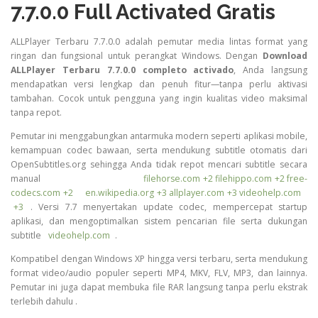
7.7.0.0 Full Activated Gratis
ALLPlayer Terbaru 7.7.0.0 adalah pemutar media lintas format yang
ringan dan fungsional untuk perangkat Windows. Dengan
Download
ALLPlayer Terbaru 7.7.0.0 completo activado
, Anda langsung
mendapatkan versi lengkap dan penuh fitur—tanpa perlu aktivasi
tambahan. Cocok untuk pengguna yang ingin kualitas video maksimal
tanpa repot.
Pemutar ini menggabungkan antarmuka modern seperti aplikasi mobile,
kemampuan codec bawaan, serta mendukung subtitle otomatis dari
OpenSubtitles.org sehingga Anda tidak repot mencari subtitle secara
manual
filehorse.com
+2
filehippo.com
+2
free-
codecs.com
+2
en.wikipedia.org
+3
allplayer.com
+3
videohelp.com
+3
.
Versi 7.7 menyertakan update codec, mempercepat startup
aplikasi, dan mengoptimalkan sistem pencarian file serta dukungan
subtitle
videohelp.com
.
Kompatibel dengan Windows XP hingga versi terbaru, serta mendukung
format video/audio populer seperti MP4, MKV, FLV, MP3, dan lainnya.
Pemutar ini juga dapat membuka file RAR langsung tanpa perlu ekstrak
terlebih dahulu
.