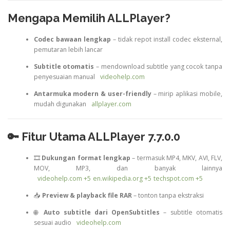
Mengapa Memilih ALLPlayer?
Codec bawaan lengkap
– tidak repot install codec eksternal,
pemutaran lebih lancar
Subtitle otomatis
– mendownload subtitle yang cocok tanpa
penyesuaian manual
videohelp.com
Antarmuka modern & user-friendly
– mirip aplikasi mobile,
mudah digunakan
allplayer.com
🔑 Fitur Utama ALLPlayer 7.7.0.0
🎞️
Dukungan format lengkap
– termasuk MP4, MKV, AVI, FLV,
MOV, MP3, dan banyak lainnya
videohelp.com
+5
en.wikipedia.org
+5
techspot.com
+5
📥
Preview & playback file RAR
– tonton tanpa ekstraksi
🌐
Auto subtitle dari OpenSubtitles
– subtitle otomatis
sesuai audio
videohelp.com