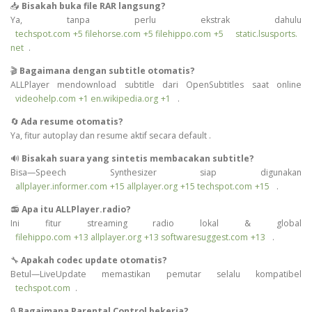
📥
Bisakah buka file RAR langsung?
Ya, tanpa perlu ekstrak dahulu
techspot.com
+5
filehorse.com
+5
filehippo.com
+5
static.lsusports.
net
.
🎬
Bagaimana dengan subtitle otomatis?
ALLPlayer mendownload subtitle dari OpenSubtitles saat online
videohelp.com
+1
en.wikipedia.org
+1
.
🔄
Ada resume otomatis?
Ya, fitur autoplay dan resume aktif secara default
.
🔊
Bisakah suara yang sintetis membacakan subtitle?
Bisa—Speech Synthesizer siap digunakan
allplayer.informer.com
+15
allplayer.org
+15
techspot.com
+15
.
📻
Apa itu ALLPlayer.radio?
Ini fitur streaming radio lokal & global
filehippo.com
+13
allplayer.org
+13
softwaresuggest.com
+13
.
🔧
Apakah codec update otomatis?
Betul—LiveUpdate memastikan pemutar selalu kompatibel
techspot.com
.
🔒
Bagaimana Parental Control bekerja?