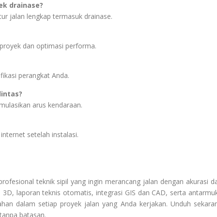
ek drainase?
tur jalan lengkap termasuk drainase.
-proyek dan optimasi performa.
fikasi perangkat Anda.
lintas?
mulasikan arus kendaraan.
ternet setelah instalasi.
profesional teknik sipil yang ingin merancang jalan dengan akurasi d
ain 3D, laporan teknis otomatis, integrasi GIS dan CAD, serta antarmu
an dalam setiap proyek jalan yang Anda kerjakan. Unduh sekara
 tanpa batasan.