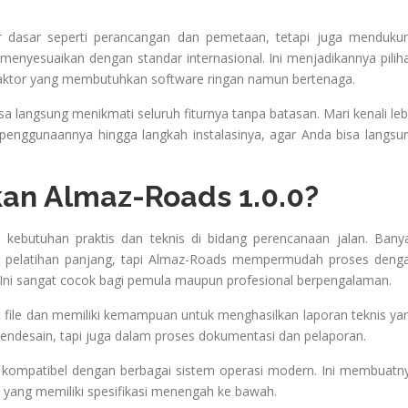
r dasar seperti perancangan dan pemetaan, tetapi juga menduku
menyesuaikan dengan standar internasional. Ini menjadikannya pilih
ntraktor yang membutuhkan software ringan namun bertenaga.
sa langsung menikmati seluruh fiturnya tanpa batasan. Mari kenali leb
 penggunaannya hingga langkah instalasinya, agar Anda bisa langsu
n Almaz-Roads 1.0.0?
kebutuhan praktis dan teknis di bidang perencanaan jalan. Bany
n pelatihan panjang, tapi Almaz-Roads mempermudah proses deng
. Ini sangat cocok bagi pemula maupun profesional berpengalaman.
t file dan memiliki kemampuan untuk menghasilkan laporan teknis ya
endesain, tapi juga dalam proses dokumentasi dan pelaporan.
ta kompatibel dengan berbagai sistem operasi modern. Ini membuatn
n yang memiliki spesifikasi menengah ke bawah.