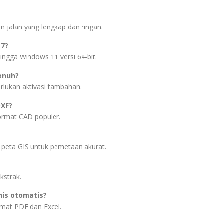
n jalan yang lengkap dan ringan.
 7?
gga Windows 11 versi 64-bit.
penuh?
erlukan aktivasi tambahan.
DXF?
ormat CAD populer.
n peta GIS untuk pemetaan akurat.
kstrak.
nis otomatis?
ormat PDF dan Excel.