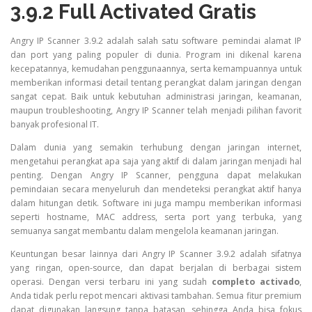
3.9.2 Full Activated Gratis
Angry IP Scanner 3.9.2 adalah salah satu software pemindai alamat IP
dan port yang paling populer di dunia. Program ini dikenal karena
kecepatannya, kemudahan penggunaannya, serta kemampuannya untuk
memberikan informasi detail tentang perangkat dalam jaringan dengan
sangat cepat. Baik untuk kebutuhan administrasi jaringan, keamanan,
maupun troubleshooting, Angry IP Scanner telah menjadi pilihan favorit
banyak profesional IT.
Dalam dunia yang semakin terhubung dengan jaringan internet,
mengetahui perangkat apa saja yang aktif di dalam jaringan menjadi hal
penting. Dengan Angry IP Scanner, pengguna dapat melakukan
pemindaian secara menyeluruh dan mendeteksi perangkat aktif hanya
dalam hitungan detik. Software ini juga mampu memberikan informasi
seperti hostname, MAC address, serta port yang terbuka, yang
semuanya sangat membantu dalam mengelola keamanan jaringan.
Keuntungan besar lainnya dari Angry IP Scanner 3.9.2 adalah sifatnya
yang ringan, open-source, dan dapat berjalan di berbagai sistem
operasi. Dengan versi terbaru ini yang sudah
completo activado
,
Anda tidak perlu repot mencari aktivasi tambahan. Semua fitur premium
dapat digunakan langsung tanpa batasan, sehingga Anda bisa fokus