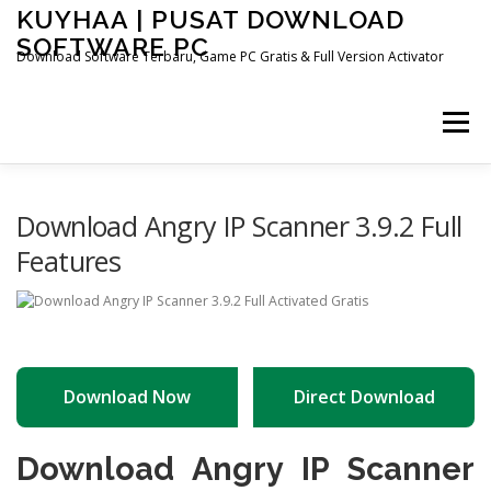
Skip
KUYHAA | PUSAT DOWNLOAD
to
SOFTWARE PC
content
Download Software Terbaru, Game PC Gratis & Full Version Activator
Menu
HOME
CATEGORIES
ABOUT US
Download Angry IP Scanner 3.9.2 Full
Features
OTHER PAGES
Download Now
Direct Download
Download Angry IP Scanner