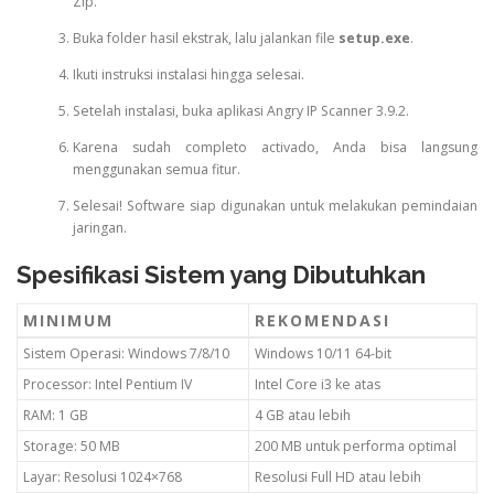
Zip.
Buka folder hasil ekstrak, lalu jalankan file
setup.exe
.
Ikuti instruksi instalasi hingga selesai.
Setelah instalasi, buka aplikasi Angry IP Scanner 3.9.2.
Karena sudah completo activado, Anda bisa langsung
menggunakan semua fitur.
Selesai! Software siap digunakan untuk melakukan pemindaian
jaringan.
Spesifikasi Sistem yang Dibutuhkan
MINIMUM
REKOMENDASI
Sistem Operasi: Windows 7/8/10
Windows 10/11 64-bit
Processor: Intel Pentium IV
Intel Core i3 ke atas
RAM: 1 GB
4 GB atau lebih
Storage: 50 MB
200 MB untuk performa optimal
Layar: Resolusi 1024×768
Resolusi Full HD atau lebih