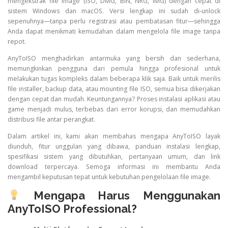
mengekstrak file image (ISO, DMG, BIN, NRG, IMG) dengan cepat di
sistem Windows dan macOS. Versi lengkap ini sudah di-unlock
sepenuhnya—tanpa perlu registrasi atau pembatasan fitur—sehingga
Anda dapat menikmati kemudahan dalam mengelola file image tanpa
repot.
AnyToISO menghadirkan antarmuka yang bersih dan sederhana,
memungkinkan pengguna dari pemula hingga profesional untuk
melakukan tugas kompleks dalam beberapa klik saja. Baik untuk merilis
file installer, backup data, atau mounting file ISO, semua bisa dikerjakan
dengan cepat dan mudah. Keuntungannya? Proses instalasi aplikasi atau
game menjadi mulus, terbebas dari error korupsi, dan memudahkan
distribusi file antar perangkat.
Dalam artikel ini, kami akan membahas mengapa AnyToISO layak
diunduh, fitur unggulan yang dibawa, panduan instalasi lengkap,
spesifikasi sistem yang dibutuhkan, pertanyaan umum, dan link
download terpercaya. Semoga informasi ini membantu Anda
mengambil keputusan tepat untuk kebutuhan pengelolaan file image.
Mengapa Harus Menggunakan
AnyToISO Professional?