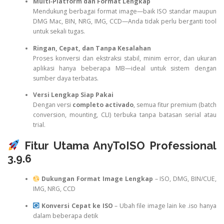
Multi‑Platform dan Format Lengkap
Mendukung berbagai format image—baik ISO standar maupun
DMG Mac, BIN, NRG, IMG, CCD—Anda tidak perlu berganti tool
untuk sekali tugas.
Ringan, Cepat, dan Tanpa Kesalahan
Proses konversi dan ekstraksi stabil, minim error, dan ukuran
aplikasi hanya beberapa MB—ideal untuk sistem dengan
sumber daya terbatas.
Versi Lengkap Siap Pakai
Dengan versi
completo activado
, semua fitur premium (batch
conversion, mounting, CLI) terbuka tanpa batasan serial atau
trial.
Fitur Utama AnyToISO Professional
3.9.6
Dukungan Format Image Lengkap
– ISO, DMG, BIN/CUE,
IMG, NRG, CCD
Konversi Cepat ke ISO
– Ubah file image lain ke .iso hanya
dalam beberapa detik