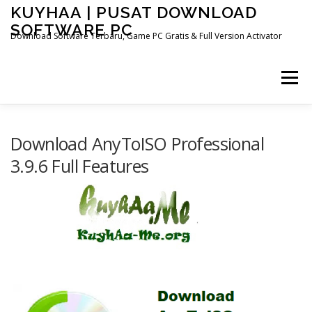
Skip
KUYHAA | PUSAT DOWNLOAD
to
SOFTWARE PC
content
Download Software Terbaru, Game PC Gratis & Full Version Activator
Menu
HOME
CATEGORIES
ABOUT US
Download AnyToISO Professional
3.9.6 Full Features
OTHER PAGES