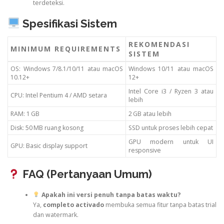
terdeteksi.
Spesifikasi Sistem
REKOMENDASI
MINIMUM REQUIREMENTS
SISTEM
OS: Windows 7/8.1/10/11 atau macOS
Windows 10/11 atau macOS
10.12+
12+
Intel Core i3 / Ryzen 3 atau
CPU: Intel Pentium 4 / AMD setara
lebih
RAM: 1 GB
2 GB atau lebih
Disk: 50 MB ruang kosong
SSD untuk proses lebih cepat
GPU modern untuk UI
GPU: Basic display support
responsive
FAQ (Pertanyaan Umum)
Apakah ini versi penuh tanpa batas waktu?
Ya,
completo activado
membuka semua fitur tanpa batas trial
dan watermark.