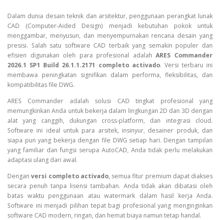
ARES Commander 2026.1 SP
Dalam dunia desain teknik dan arsitektur, penggunaan perangkat lunak
CAD (Computer-Aided Design) menjadi kebutuhan pokok untuk
menggambar, menyusun, dan menyempurnakan rencana desain yang
presisi. Salah satu software CAD terbaik yang semakin populer dan
efisien digunakan oleh para profesional adalah
ARES Commander
2026.1 SP1 Build 26.1.1.2171 completo activado
. Versi terbaru ini
membawa peningkatan signifikan dalam performa, fleksibilitas, dan
kompatibilitas file DWG.
ARES Commander adalah solusi CAD tingkat profesional yang
memungkinkan Anda untuk bekerja dalam lingkungan 2D dan 3D dengan
alat yang canggih, dukungan cross-platform, dan integrasi cloud.
Software ini ideal untuk para arsitek, insinyur, desainer produk, dan
siapa pun yang bekerja dengan file DWG setiap hari. Dengan tampilan
yang familiar dan fungsi serupa AutoCAD, Anda tidak perlu melakukan
adaptasi ulang dari awal.
Dengan
versi completo activado
, semua fitur premium dapat diakses
secara penuh tanpa lisensi tambahan. Anda tidak akan dibatasi oleh
batas waktu penggunaan atau watermark dalam hasil kerja Anda.
Software ini menjadi pilihan tepat bagi profesional yang menginginkan
software CAD modern, ringan, dan hemat biaya namun tetap handal.