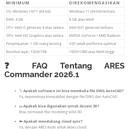
MINIMUM
DIREKOMENDASIKAN
OS: Windows 10/11 (64-bit)
Windows 11 (64-bit) terbaru
RAM: 4 GB
8 GB atau lebih
CPU: Intel i3 generasi 4 atau setara
Intel i5/i7 generasi terbaru
GPU: Intel HD Graphics atau setara
NVIDIA GeForce / AMD Radeon
Penyimpanan: 1 GB ruang kosong
SSD untuk performa optimal
Resolusi layar: 1024×768
1920×1080 atau lebih tinggi
❓ FAQ Tentang ARES
Commander 2026.1
📁
Apakah software ini bisa membuka file DWG AutoCAD?
Ya, sepenuhnya kompatibel dengan file DWG dari AutoCAD.
🧱
Apakah bisa digunakan untuk desain 3D?
Bisa, termasuk fitur modeling solid 3D.
☁️
Apakah mendukung cloud sync?
Ya, dengan ARES Kudo untuk akses cloud.