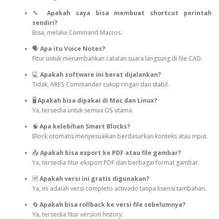
🔧
Apakah saya bisa membuat shortcut perintah
sendiri?
Bisa, melalui Command Macros.
🗣️
Apa itu Voice Notes?
Fitur untuk menambahkan catatan suara langsung di file CAD.
💻
Apakah software ini berat dijalankan?
Tidak, ARES Commander cukup ringan dan stabil.
🖥️
Apakah bisa dipakai di Mac dan Linux?
Ya, tersedia untuk semua OS utama.
🧠
Apa kelebihan Smart Blocks?
Block otomatis menyesuaikan berdasarkan konteks atau input.
📤
Apakah bisa export ke PDF atau file gambar?
Ya, tersedia fitur eksport PDF dan berbagai format gambar.
🆓
Apakah versi ini gratis digunakan?
Ya, ini adalah versi completo activado tanpa lisensi tambahan.
🔄
Apakah bisa rollback ke versi file sebelumnya?
Ya, tersedia fitur version history.