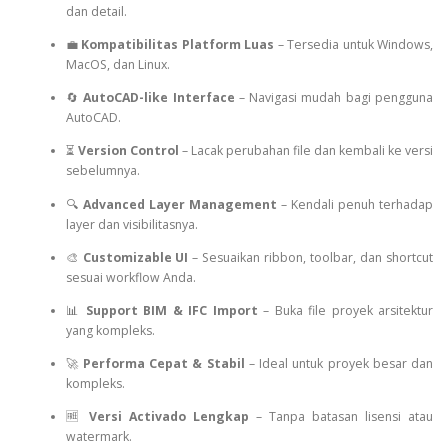
dan detail.
💼
Kompatibilitas Platform Luas
– Tersedia untuk Windows,
MacOS, dan Linux.
🔄
AutoCAD-like Interface
– Navigasi mudah bagi pengguna
AutoCAD.
⏳
Version Control
– Lacak perubahan file dan kembali ke versi
sebelumnya.
🔍
Advanced Layer Management
– Kendali penuh terhadap
layer dan visibilitasnya.
🎨
Customizable UI
– Sesuaikan ribbon, toolbar, dan shortcut
sesuai workflow Anda.
📊
Support BIM & IFC Import
– Buka file proyek arsitektur
yang kompleks.
🚀
Performa Cepat & Stabil
– Ideal untuk proyek besar dan
kompleks.
🆓
Versi Activado Lengkap
– Tanpa batasan lisensi atau
watermark.