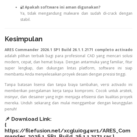
🔐
Apakah software ini aman digunakan?
Ya, tidak mengandung malware dan sudah di-crack dengan
stabil.
Kesimpulan
ARES Commander 2026.1 SP1 Build 26.1.1.2171 completo activado
adalah pilihan terbaik bagi para profesional CAD yang mencari solusi
modern, cepat, dan hemat biaya. Dengan antarmuka yang familiar, fitur
super lengkap, dan dukungan lintas platform, software ini siap
membantu Anda menyelesaikan proyek desain dengan presisi tinggi.
Tanpa batasan lisensi dan tanpa biaya tambahan, versi activado ini
memberikan pengalaman kerja tanpa kompromi. Cocok untuk arsitek,
insinyur, dan desainer yang ingin menjaga efisiensi dan kualitas proyek
mereka. Unduh sekarang dan mulai menggambar dengan keunggulan
penuh!
📌 Download Link:
{
https://filefusion.net/xcglui0g4wr1/ARES_Com
mander_2026.1_SP1_Build_26.1.1.2171.rar
}