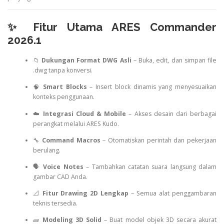
✨ Fitur Utama ARES Commander
2026.1
📁
Dukungan Format DWG Asli
– Buka, edit, dan simpan file
.dwg tanpa konversi.
🧠
Smart Blocks
– Insert block dinamis yang menyesuaikan
konteks penggunaan.
☁️
Integrasi Cloud & Mobile
– Akses desain dari berbagai
perangkat melalui ARES Kudo.
🔧
Command Macros
– Otomatiskan perintah dan pekerjaan
berulang.
🗣️
Voice Notes
– Tambahkan catatan suara langsung dalam
gambar CAD Anda.
📐
Fitur Drawing 2D Lengkap
– Semua alat penggambaran
teknis tersedia.
🧱
Modeling 3D Solid
– Buat model objek 3D secara akurat