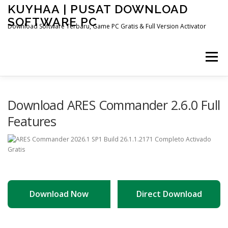
Skip
KUYHAA | PUSAT DOWNLOAD
to
SOFTWARE PC
content
Download Software Terbaru, Game PC Gratis & Full Version Activator
Menu
HOME
CATEGORIES
ABOUT US
Download ARES Commander 2.6.0 Full
Features
OTHER PAGES
Download Now
Direct Download