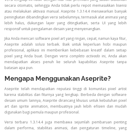
secara otomatis, sehingga Anda tidak perlu repot memasukkan lisensi
atau melakukan aktivasi manual. Aseprite 1.3.14.4 menawarkan banyak
peningkatan dibandingkan versi sebelumnya, termasuk alat animasi yang
lebih halus, dukungan layer yang ditingkatkan, serta UI yang lebih
responsif untuk pengalaman desain yang menyenangkan.
Jika Anda mencari software pixel art yang ringan, cepat, namun kaya fitur,
Aseprite adalah solusi terbaik. Baik untuk keperluan hobi maupun
profesional, aplikasi ini memberikan kebebasan kreatif dalam setiap
pixel yang Anda buat. Dengan versi
completo activado
ini, Anda akan
mendapatkan akses penuh ke seluruh kapabilitas Aseprite tanpa
batasan apa pun.
Mengapa Menggunakan Aseprite?
Aseprite telah mendapatkan reputasi tinggi di komunitas pixel artist
karena stabilitas dan fiturnya yang lengkap. Berbeda dengan software
desain umum lainnya, Aseprite dirancang khusus untuk kebutuhan pixel
art dan sprite animation, membuatnya jauh lebih efisien dan mudah
digunakan bagi pemula maupun profesional.
Versi terbaru 1.3.14.4 juga membawa sejumlah pembaruan penting
dalam performa, stabilitas animasi, dan pengaturan timeline, yang