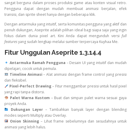
sangat berguna dalam proses produksi game atau konten visual retro.
Pengguna dapat dengan mudah membuat animasi berjalan, efek
transisi, dan sprite sheet hanya dengan beberapa klik.
Dengan antarmuka yang intuitif, serta komunitas pengguna yang aktif dan
penuh dukungan, Aseprite adalah pilihan ideal bagi siapa saja yang ingin
fokus dalam dunia pixel art. Kini Anda dapat mengunduh versi
full
features
yang sudah lengkap melalui sumber terpercaya Kuyhaa Me.
Fitur Unggulan Aseprite 1.3.14.4
Antarmuka Ramah Pengguna
– Desain UI yang intuitif dan mudah
dipelajari, cocok untuk pemula.
Timeline Animasi
– Alat animasi dengan frame control yang presisi
dan fleksibel.
Pixel-Perfect Drawing
– Fitur menggambar presisi untuk hasil pixel
yang rapi tanpa distorsi.
Palet Warna Kustom
– Buat dan simpan palet warna sesuai gaya
proyek Anda.
Dukungan Layer
– Tambahkan banyak layer dengan blending
modes seperti Multiply atau Overlay.
Onion Skinning
– Lihat frame sebelumnya dan sesudahnya untuk
animasi yang lebih halus.