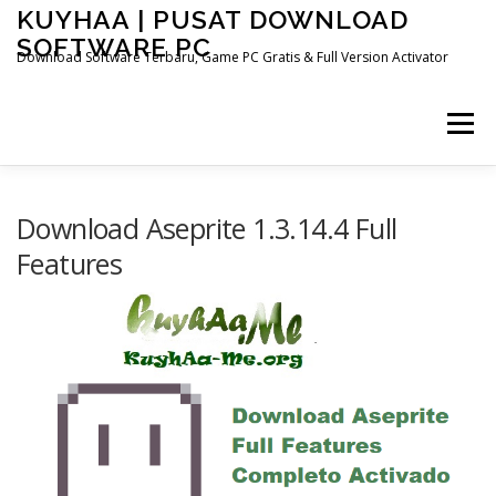
Skip
KUYHAA | PUSAT DOWNLOAD
to
SOFTWARE PC
content
Download Software Terbaru, Game PC Gratis & Full Version Activator
Menu
HOME
CATEGORIES
ABOUT US
Download Aseprite 1.3.14.4 Full
Features
OTHER PAGES