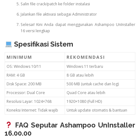
Salin file crack/patch ke folder instalasi
Jalankan file aktivasi sebagai Administrator
Selesai! Kini Anda dapat menggunakan Ashampoo UnInstaller
16 versi lengkap
Spesifikasi Sistem
MINIMUM
REKOMENDASI
OS: Windows 10/11
Windows 11 terbaru
RAM: 4 GB
8 GB atau lebih
Disk Space: 200 MB
500 MB (untuk cache dan log)
Processor: Dual Core
Quad Core atau lebih
Resolusi Layar: 1024×768
1920×1080 (Full HD)
Koneksi Internet: Tidak wajib
Untuk update otomatis & bantuan
FAQ Seputar Ashampoo UnInstaller
16.00.00