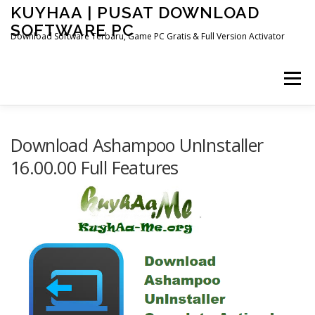
Skip
KUYHAA | PUSAT DOWNLOAD
to
SOFTWARE PC
content
Download Software Terbaru, Game PC Gratis & Full Version Activator
Menu
HOME
CATEGORIES
ABOUT US
Download Ashampoo UnInstaller
16.00.00 Full Features
OTHER PAGES