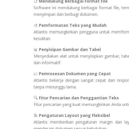
📑
Mendukung Berbagai Format File
Software ini mendukung berbagai format file, terma
menyimpan dan berbagi dokumen.
🎨
Pemformatan Teks yang Mudah
Atlantis memungkinkan pengguna untuk memformat
kesulitan.
📊
Penyisipan Gambar dan Tabel
Menyediakan alat untuk menyisipkan gambar, tabe
dan informatif.
📈
Pemrosesan Dokumen yang Cepat
Atlantis bekerja dengan sangat cepat dan res
tanpa menunggu lama.
🔍
Fitur Pencarian dan Penggantian Teks
Fitur pencarian yang kuat memungkinkan Anda u
📝
Pengaturan Layout yang Fleksibel
Atlantis memberikan pengaturan margin dan la
mendesain dokumen sesuai kebutuhan.