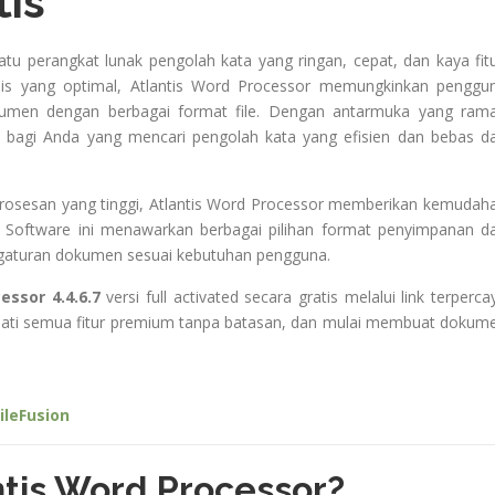
tis
atu perangkat lunak pengolah kata yang ringan, cepat, dan kaya fitu
is yang optimal, Atlantis Word Processor memungkinkan penggu
men dengan berbagai format file. Dengan antarmuka yang ram
 bagi Anda yang mencari pengolah kata yang efisien dan bebas da
mrosesan yang tinggi, Atlantis Word Processor memberikan kemudah
 Software ini menawarkan berbagai pilihan format penyimpanan d
gaturan dokumen sesuai kebutuhan pengguna.
essor 4.4.6.7
versi full activated secara gratis melalui link terperca
ikmati semua fitur premium tanpa batasan, dan mulai membuat dokum
ileFusion
tis Word Processor?