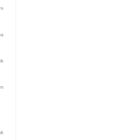
am
pa
ik
en
uk