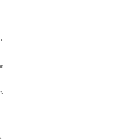
at
an
h,
.