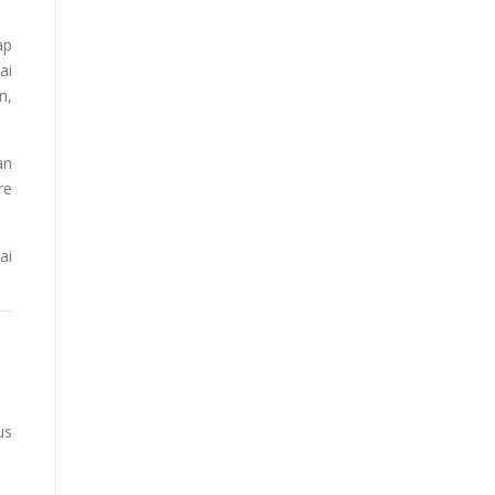
ap
ai
n,
an
re
ai
us