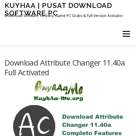
Skip
KUYHAA | PUSAT DOWNLOAD
to
SOFTWARE PC
content
Download Software Terbaru, Game PC Gratis & Full Version Activator
Menu
HOME
CATEGORIES
ABOUT US
Download Attribute Changer 11.40a
Full Activated
OTHER PAGES