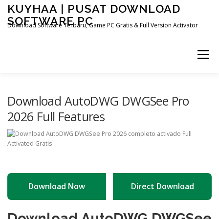
Skip
KUYHAA | PUSAT DOWNLOAD
to
SOFTWARE PC
content
Download Software Terbaru, Game PC Gratis & Full Version Activator
Menu
HOME
CATEGORIES
ABOUT US
Download AutoDWG DWGSee Pro
2026 Full Features
OTHER PAGES
Download Now
Direct Download
Download AutoDWG DWGSee