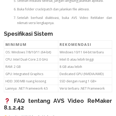
Setelah instalasi selesai, jangan langsung jalankan aplikasi.
Buka folder crack/patch dan jalankan file aktivasi.
Setelah berhasil diaktivasi, buka AVS Video ReMaker dan
nikmati versi lengkapnya.
Spesifikasi Sistem
MINIMUM
REKOMENDASI
OS: Windows 7/8/10/11 (64-bit)
Windows 10/11 64-bit terbaru
CPU: Intel Dual-Core 2.0 GHz
Intel i5 atau lebih tinggi
RAM: 2 GB
8 GB atau lebih
GPU: Integrated Graphics
Dedicated GPU (NVIDIA/AMD)
HDD: 300 MB ruang kosong
SSD dengan ruang 1 GB+
Lainnya: .NET Framework 4.5
Versi terbaru .NET Framework
FAQ tentang AVS Video ReMaker
8.1.2.42