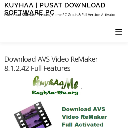
Skip
KUYHAA | PUSAT DOWNLOAD
to
SOFTWARE PC
content
Download Software Terbaru, Game PC Gratis & Full Version Activator
Menu
Download AVS Video ReMaker
8.1.2.42 Full Features