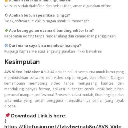
Apakah versi ini aman digunakan?
Versi ini sudah diaktifkan dan bebas iklan, aman digunakan offline.
Apakah butuh spesifikasi tinggi?
Tidak, software ini cukup ringan untuk PC menengah.
Apa keunggulan utama dibanding editor lain?
Kecepatan editing tanpa render ulang dan kemudahan penggunaan.
Dari mana saya bisa mendownloadnya?
Kunjungi Kuyhaa Me atau langsung gunakan link di bawah ini.
Kesimpulan
AVS Video ReMaker 8.1.2.42
adalah solusi sempurna untuk kamu yang
membutuhkan software edit video cepat, ringan, dan efisien. Dengan
kemampuan memotong video tanpa mengurangi kualitas dan
mendukung banyak format, aplikasi ini sangat cocok untuk kebutuhan
personal maupun profesional. Proses instalasi mudah, fitur lengkap, dan
antarmuka yang ramah pengguna menjadikannya pilihan yang layak
dicoba.
Download Link is here:
{
https://filefusion.net/lvkyhw1nab8g/AVS_Vide