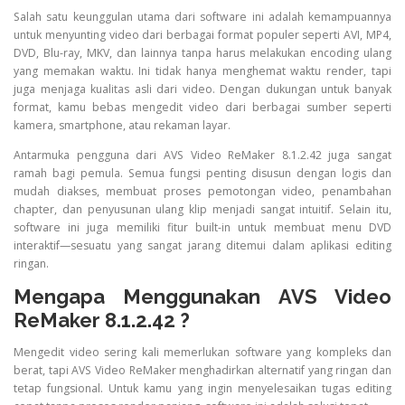
Salah satu keunggulan utama dari software ini adalah kemampuannya
untuk menyunting video dari berbagai format populer seperti AVI, MP4,
DVD, Blu-ray, MKV, dan lainnya tanpa harus melakukan encoding ulang
yang memakan waktu. Ini tidak hanya menghemat waktu render, tapi
juga menjaga kualitas asli dari video. Dengan dukungan untuk banyak
format, kamu bebas mengedit video dari berbagai sumber seperti
kamera, smartphone, atau rekaman layar.
Antarmuka pengguna dari AVS Video ReMaker 8.1.2.42 juga sangat
ramah bagi pemula. Semua fungsi penting disusun dengan logis dan
mudah diakses, membuat proses pemotongan video, penambahan
chapter, dan penyusunan ulang klip menjadi sangat intuitif. Selain itu,
software ini juga memiliki fitur built-in untuk membuat menu DVD
interaktif—sesuatu yang sangat jarang ditemui dalam aplikasi editing
ringan.
Mengapa Menggunakan AVS Video
ReMaker 8.1.2.42 ?
Mengedit video sering kali memerlukan software yang kompleks dan
berat, tapi AVS Video ReMaker menghadirkan alternatif yang ringan dan
tetap fungsional. Untuk kamu yang ingin menyelesaikan tugas editing