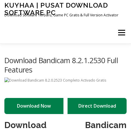
Skip
KUYHAA | PUSAT DOWNLOAD
to
SOFTWARE PC
content
Download Software Terbaru, Game PC Gratis & Full Version Activator
Menu
HOME
CATEGORIES
ABOUT US
Download Bandicam 8.2.1.2530 Full
Features
OTHER PAGES
Download Now
Direct Download
Download Bandicam