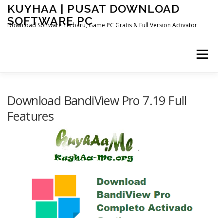
Skip
KUYHAA | PUSAT DOWNLOAD
to
SOFTWARE PC
content
Download Software Terbaru, Game PC Gratis & Full Version Activator
Menu
HOME
CATEGORIES
ABOUT US
Download BandiView Pro 7.19 Full
Features
OTHER PAGES