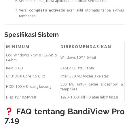
Setelah selesai, buka aplikasi dan nikmati semua fitur.
Versi
completo activado
akan aktif otomatis tanpa aktivasi
tambahan.
Spesifikasi Sistem
MINIMUM
DIREKOMENDASIKAN
OS: Windows 7/8/10 (32-bit &
Windows 10/11 64-bit
64-bit)
RAM: 1 GB
RAM 2 GB atau lebih
CPU: Dual Core 1.5 GHz
Intel i3 / AMD Ryzen 3 ke atas
300 MB untuk cache slideshow &
HDD: 100 MB ruang kosong
temp files
Display: 1024×768
1920×1080 Full HD atau lebih tinggi
FAQ tentang BandiView Pro
7.19