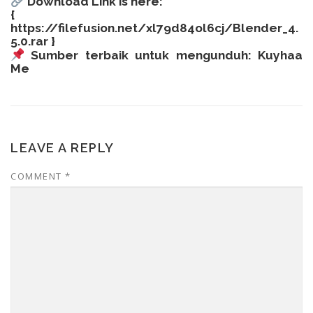
Download Link is here:
{
https://filefusion.net/xl79d84ol6cj/Blender_4.
5.0.rar
}
Sumber terbaik untuk mengunduh:
Kuyhaa
Me
LEAVE A REPLY
COMMENT
*