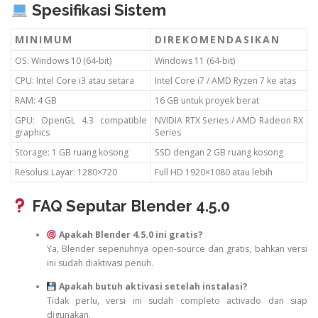
Spesifikasi Sistem
MINIMUM
DIREKOMENDASIKAN
OS: Windows 10 (64-bit)
Windows 11 (64-bit)
CPU: Intel Core i3 atau setara
Intel Core i7 / AMD Ryzen 7 ke atas
RAM: 4 GB
16 GB untuk proyek berat
GPU: OpenGL 4.3 compatible
NVIDIA RTX Series / AMD Radeon RX
graphics
Series
Storage: 1 GB ruang kosong
SSD dengan 2 GB ruang kosong
Resolusi Layar: 1280×720
Full HD 1920×1080 atau lebih
FAQ Seputar Blender 4.5.0
Apakah Blender 4.5.0 ini gratis?
Ya, Blender sepenuhnya open-source dan gratis, bahkan versi
ini sudah diaktivasi penuh.
Apakah butuh aktivasi setelah instalasi?
Tidak perlu, versi ini sudah completo activado dan siap
digunakan.