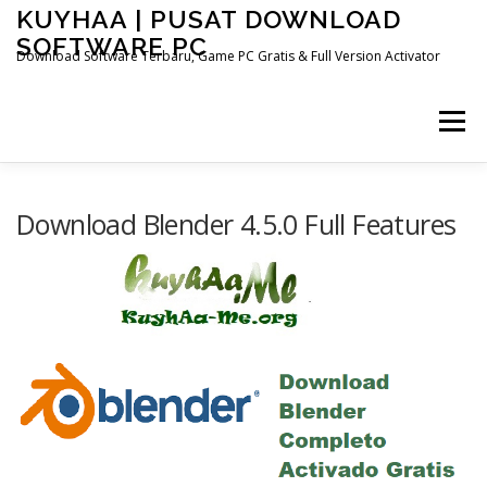
Skip
KUYHAA | PUSAT DOWNLOAD
to
SOFTWARE PC
content
Download Software Terbaru, Game PC Gratis & Full Version Activator
Menu
HOME
CATEGORIES
ABOUT US
Download Blender 4.5.0 Full Features
OTHER PAGES