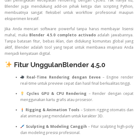
dan peningkatan kecepatan rendering dengan Cycles. Tak hanya itu,
Blender juga mendukung add-on pihak ketiga dan scripting Python,
membuatnya sangat fleksibel untuk workflow profesional maupun
eksperimen kreatif.
Jika Anda mencari software powerful tanpa harus membayar lisensi
mahal, maka
Blender 4.5.0 completo activado
adalah jawabannya.
Tanpa batasan fitur, bebas iklan, dan didukung komunitas global yang
aktif, Blender adalah tool yang tepat untuk membawa imajinasi Anda
menjadi kenyataan digital.
Fitur UnggulanBlender 4.5.0
Real-Time Rendering dengan Eevee
– Engine render
real-time untuk preview cepat dan hasil final berkualitas tinggi.
Cycles GPU & CPU Rendering
– Render dengan cepat
menggunakan kartu grafis atau prosesor.
Rigging & Animation Tools
– Sistem rigging otomatis dan
alat animasi yang mendalam untuk karakter 3D.
Sculpting & Modeling Canggih
– Fitur sculpting high-poly
dan modeling presisi profesional.