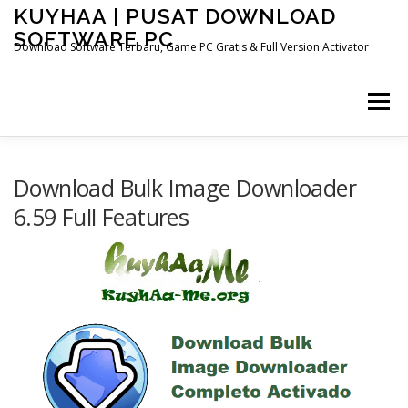
Skip
KUYHAA | PUSAT DOWNLOAD
to
SOFTWARE PC
content
Download Software Terbaru, Game PC Gratis & Full Version Activator
Menu
Download Bulk Image Downloader
6.59 Full Features