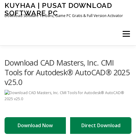
Skip
KUYHAA | PUSAT DOWNLOAD
to
SOFTWARE PC
content
Download Software Terbaru, Game PC Gratis & Full Version Activator
Menu
HOME
CATEGORIES
ABOUT US
Download CAD Masters, Inc. CMI
Tools for Autodesk® AutoCAD® 2025
v25.0
OTHER PAGES
Download Now
Direct Download