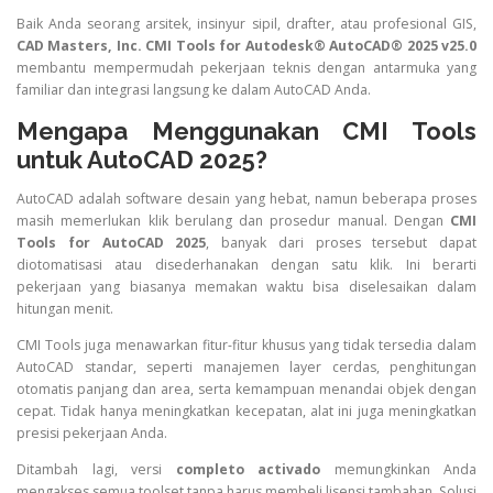
Baik Anda seorang arsitek, insinyur sipil, drafter, atau profesional GIS,
CAD Masters, Inc. CMI Tools for Autodesk® AutoCAD® 2025 v25.0
membantu mempermudah pekerjaan teknis dengan antarmuka yang
familiar dan integrasi langsung ke dalam AutoCAD Anda.
Mengapa Menggunakan CMI Tools
untuk AutoCAD 2025?
AutoCAD adalah software desain yang hebat, namun beberapa proses
masih memerlukan klik berulang dan prosedur manual. Dengan
CMI
Tools for AutoCAD 2025
, banyak dari proses tersebut dapat
diotomatisasi atau disederhanakan dengan satu klik. Ini berarti
pekerjaan yang biasanya memakan waktu bisa diselesaikan dalam
hitungan menit.
CMI Tools juga menawarkan fitur-fitur khusus yang tidak tersedia dalam
AutoCAD standar, seperti manajemen layer cerdas, penghitungan
otomatis panjang dan area, serta kemampuan menandai objek dengan
cepat. Tidak hanya meningkatkan kecepatan, alat ini juga meningkatkan
presisi pekerjaan Anda.
Ditambah lagi, versi
completo activado
memungkinkan Anda
mengakses semua toolset tanpa harus membeli lisensi tambahan. Solusi