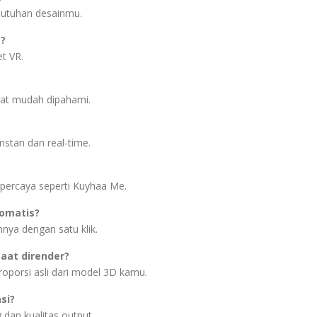
butuhan desainmu.
e?
t VR.
gat mudah dipahami.
nstan dan real-time.
percaya seperti Kuyhaa Me.
omatis?
nya dengan satu klik.
aat dirender?
oporsi asli dari model 3D kamu.
si?
dan kualitas output.