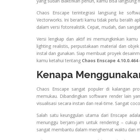
yang sudah diaktifkan penuh, kamu bisa langsung m
Chaos Enscape terintegrasi langsung ke softwa
Vectorworks. Ini berarti kamu tidak perlu beralih 
dalam versi fotorealistik. Cepat, mudah, dan san
Versi lengkap dan aktif ini memungkinkan kamu m
lighting realistis, perpustakaan material dan obje
instal dan gunakan. Siap membuat proyek desainmu
kamu ketahui tentang
Chaos Enscape 4.10.0.464
Kenapa Menggunakan
Chaos Enscape sangat populer di kalangan pr
memukau. Dibandingkan software render lain ya
visualisasi secara instan dan real-time. Sangat coco
Salah satu keunggulan utama dari Enscape adal
menunggu berjam-jam untuk rendering – cukup mod
sangat membantu dalam menghemat waktu dan men