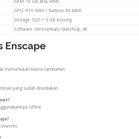
RAM: 16 GB atau lebih
GPU: RTX 3060 / Radeon RX 6800
Storage: SSD + 5 GB kosong
Software: Versi terbaru SketchUp, dll.
s Enscape
Tidak memerlukan lisensi tambahan.
wnload yang sudah disediakan.
rnet?
nggunakannya offline.
aja?
torworks.
?