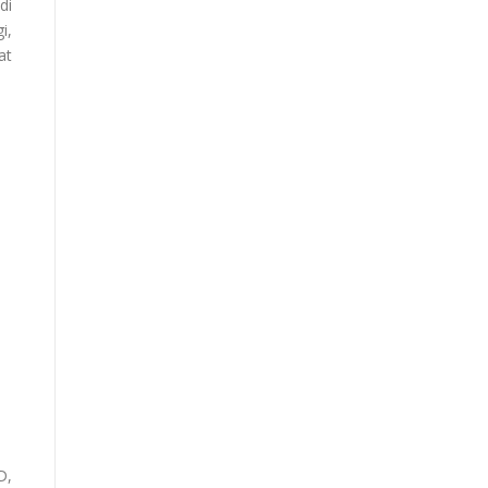
di
i,
at
D,