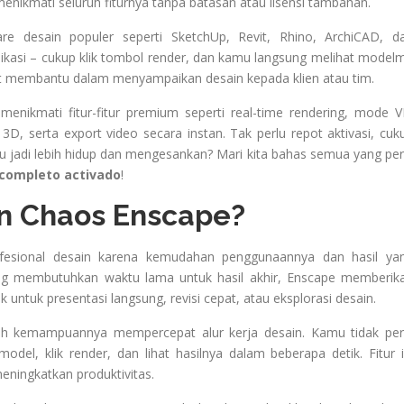
enikmati seluruh fiturnya tanpa batasan atau lisensi tambahan.
re desain populer seperti SketchUp, Revit, Rhino, ArchiCAD, d
aplikasi – cukup klik tombol render, dan kamu langsung melihat model
gat membantu dalam menyampaikan desain kepada klien atau tim.
enikmati fitur-fitur premium seperti real-time rendering, mode V
k 3D, serta export video secara instan. Tak perlu repot aktivasi, cuk
 jadi lebih hidup dan mengesankan? Mari kita bahas semua yang per
 completo activado
!
 Chaos Enscape?
ofesional desain karena kemudahan penggunaannya dan hasil ya
ng membutuhkan waktu lama untuk hasil akhir, Enscape memberik
k untuk presentasi langsung, revisi cepat, atau eksplorasi desain.
ah kemampuannya mempercepat alur kerja desain. Kamu tidak per
el, klik render, dan lihat hasilnya dalam beberapa detik. Fitur i
ingkatkan produktivitas.