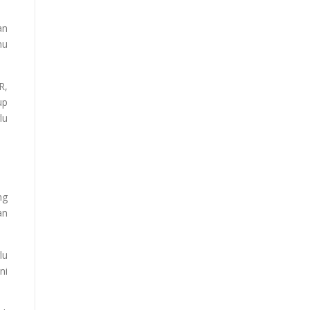
an
mu
R,
up
lu
ng
an
lu
ni