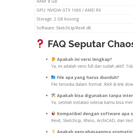
RAM: 8 GB
GPU: NVIDIA GTX 1060 / AMD RX
Storage: 2 GB kosong
Software: SketchUp/Revit dll.
FAQ Seputar Chao
Apakah ini versi lengkap?
Ya, ini adalah versi full dan sudah aktif. 
File apa yang harus diunduh?
File tersedia dalam format .RAR di link do
Apakah bisa digunakan tanpa inte
Ya, setelah instalasi selesai kamu bisa me
Kompatibel dengan software apa s
Revit, SketchUp, Rhino, ArchiCAD, dan Vec
Apakah pencahayaannya otomatis