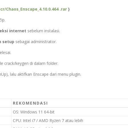
cr/Chaos_Enscape_4.10.0.464 .rar
}
ip.
ksi internet
sebelum instalasi.
n setup
sebagai administrator.
elesai.
ile crack/keygen di dalam folder.
Up), lalu aktifkan Enscape dari menu plugin.
REKOMENDASI
OS: Windows 11 64-bit
CPU: Intel i7 / AMD Ryzen 7 atau lebih