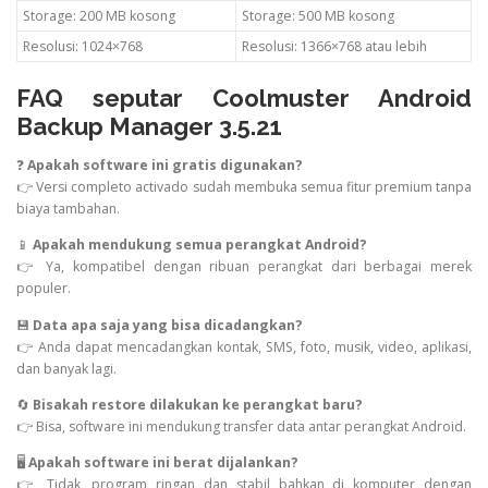
Storage: 200 MB kosong
Storage: 500 MB kosong
Resolusi: 1024×768
Resolusi: 1366×768 atau lebih
FAQ seputar Coolmuster Android
Backup Manager 3.5.21
❓
Apakah software ini gratis digunakan?
👉 Versi completo activado sudah membuka semua fitur premium tanpa
biaya tambahan.
📱
Apakah mendukung semua perangkat Android?
👉 Ya, kompatibel dengan ribuan perangkat dari berbagai merek
populer.
💾
Data apa saja yang bisa dicadangkan?
👉 Anda dapat mencadangkan kontak, SMS, foto, musik, video, aplikasi,
dan banyak lagi.
🔄
Bisakah restore dilakukan ke perangkat baru?
👉 Bisa, software ini mendukung transfer data antar perangkat Android.
🖥️
Apakah software ini berat dijalankan?
👉 Tidak, program ringan dan stabil bahkan di komputer dengan