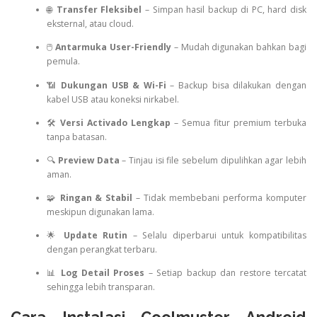
🌐
Transfer Fleksibel
– Simpan hasil backup di PC, hard disk
eksternal, atau cloud.
🖱️
Antarmuka User-Friendly
– Mudah digunakan bahkan bagi
pemula.
📶
Dukungan USB & Wi-Fi
– Backup bisa dilakukan dengan
kabel USB atau koneksi nirkabel.
🛠️
Versi Activado Lengkap
– Semua fitur premium terbuka
tanpa batasan.
🔍
Preview Data
– Tinjau isi file sebelum dipulihkan agar lebih
aman.
🧩
Ringan & Stabil
– Tidak membebani performa komputer
meskipun digunakan lama.
🌟
Update Rutin
– Selalu diperbarui untuk kompatibilitas
dengan perangkat terbaru.
📊
Log Detail Proses
– Setiap backup dan restore tercatat
sehingga lebih transparan.
Cara Instalasi Coolmuster Android