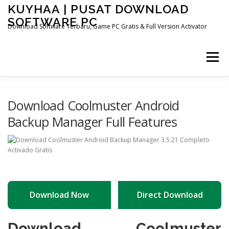
Skip
KUYHAA | PUSAT DOWNLOAD
to
SOFTWARE PC
content
Download Software Terbaru, Game PC Gratis & Full Version Activator
Menu
HOME
CATEGORIES
ABOUT US
Download Coolmuster Android
Backup Manager Full Features
OTHER PAGES
Download Now
Direct Download
Download Coolmuster