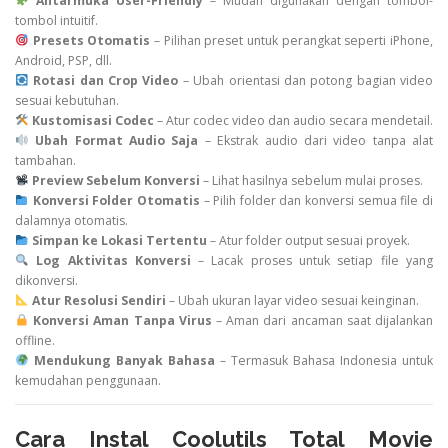
Antarmuka User-Friendly
– Mudah digunakan dengan tombol-
tombol intuitif.
Presets Otomatis
– Pilihan preset untuk perangkat seperti iPhone,
Android, PSP, dll.
Rotasi dan Crop Video
– Ubah orientasi dan potong bagian video
sesuai kebutuhan.
Kustomisasi Codec
– Atur codec video dan audio secara mendetail.
Ubah Format Audio Saja
– Ekstrak audio dari video tanpa alat
tambahan.
Preview Sebelum Konversi
– Lihat hasilnya sebelum mulai proses.
Konversi Folder Otomatis
– Pilih folder dan konversi semua file di
dalamnya otomatis.
Simpan ke Lokasi Tertentu
– Atur folder output sesuai proyek.
Log Aktivitas Konversi
– Lacak proses untuk setiap file yang
dikonversi.
Atur Resolusi Sendiri
– Ubah ukuran layar video sesuai keinginan.
Konversi Aman Tanpa Virus
– Aman dari ancaman saat dijalankan
offline.
Mendukung Banyak Bahasa
– Termasuk Bahasa Indonesia untuk
kemudahan penggunaan.
Cara Instal Coolutils Total Movie