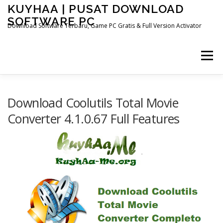
Skip
KUYHAA | PUSAT DOWNLOAD
to
SOFTWARE PC
content
Download Software Terbaru, Game PC Gratis & Full Version Activator
Menu
HOME
CATEGORIES
ABOUT US
Download Coolutils Total Movie
Converter 4.1.0.67 Full Features
OTHER PAGES