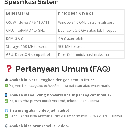
Spesifikasi Sistem
MINIMUM
REKOMENDASI
OS: Windows 7 / 8 / 10 / 11
Windows 10 64-bit atau lebih baru
CPU: Intel/AMD 1.5 GHz
Dual-core 2.0 GHz atau lebih cepat
RAM: 2 GB
4 GB atau lebih
Storage: 150 MB tersedia
300 MB tersedia
GPU: DirectX 9 kompatibel
DirectX 11 untuk hasil maksimal
Pertanyaan Umum (FAQ)
Apakah ini versi lengkap dengan semua fitur?
Ya, versi ini
completo activado
tanpa batasan atau watermark.
Apakah mendukung konversi untuk perangkat mobile?
Ya, tersedia preset untuk Android, iPhone, dan lainnya.
Bisa mengubah video jadi audio?
Tentu! Anda bisa ekstrak audio dalam format MP3, WAV, atau lainnya.
Apakah bisa atur resolusi video?